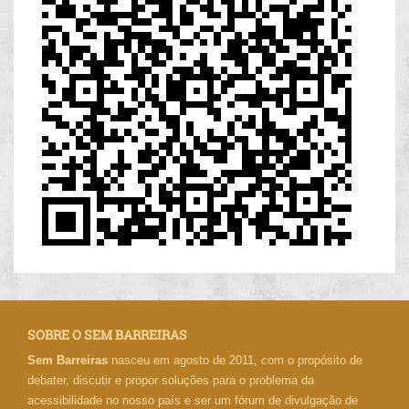
SOBRE O SEM BARREIRAS
Sem Barreiras
nasceu em agosto de 2011, com o propósito de
debater, discutir e propor soluções para o problema da
acessibilidade no nosso país e ser um fórum de divulgação de