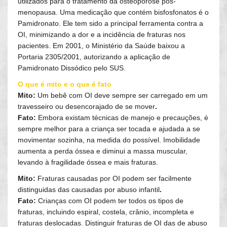
utilizados para o tratamento da osteoporose pós-
menopausa. Uma medicação que contém bisfosfonatos é o
Pamidronato. Ele tem sido a principal ferramenta contra a
OI, minimizando a dor e a incidência de fraturas nos
pacientes. Em 2001, o Ministério da Saúde baixou a
Portaria 2305/2001, autorizando a aplicação de
Pamidronato Dissódico pelo SUS.
O que é mito e o que é fato
Mito:
Um bebê com OI deve sempre ser carregado em um
travesseiro ou desencorajado de se mover
.
Fato:
Embora existam técnicas de manejo e precauções, é
sempre melhor para a criança ser tocada e ajudada a se
movimentar sozinha, na medida do possível. Imobilidade
aumenta a perda óssea e diminui a massa muscular,
levando à fragilidade óssea e mais fraturas.
Mito:
Fraturas causadas por OI podem ser facilmente
distinguidas das causadas por abuso infantil
.
Fato:
Crianças com OI podem ter todos os tipos de
fraturas, incluindo espiral, costela, crânio, incompleta e
fraturas deslocadas. Distinguir fraturas de OI das de abuso