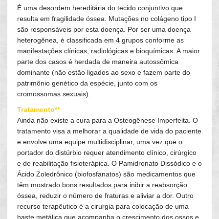
É uma desordem hereditária do tecido conjuntivo que
resulta em fragilidade óssea. Mutações no colágeno tipo I
são responsáveis por esta doença. Por ser uma doença
heterogênea, é classificada em 4 grupos conforme as
manifestações clínicas, radiológicas e bioquímicas. A maior
parte dos casos é herdada de maneira autossômica
dominante (não estão ligados ao sexo e fazem parte do
patrimônio genético da espécie, junto com os
cromossomas sexuais).
Tratamento**
Ainda não existe a cura para a Osteogênese Imperfeita. O
tratamento visa a melhorar a qualidade de vida do paciente
e envolve uma equipe multidisciplinar, uma vez que o
portador do distúrbio requer atendimento clínico, cirúrgico
e de reabilitação fisioterápica. O Pamidronato Dissódico e o
Ácido Zoledrônico (biofosfanatos) são medicamentos que
têm mostrado bons resultados para inibir a reabsorção
óssea, reduzir o número de fraturas e aliviar a dor. Outro
recurso terapêutico é a cirurgia para colocação de uma
haste metálica que acompanha o crescimento dos ossos e