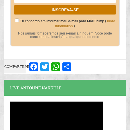
Eu concordo em informar meu e-mail para MailChimp (
more
information
)
Nós jamais forneceremos seu e-mail a ninguém. Você pode
cancelar sua inscrição a qualquer momento.
COMPARTILHE:
Facebook
Twitter
WhatsApp
Share
LIVE ANTOUNE NAKKHLE