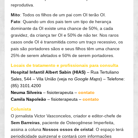
reprodutiva.
Mito
: Todos os filhos de um pai com OI terão OI.
Fato
: Quando um dos pais tem um tipo de herança
dominante da OI existe uma chance de 50%, a cada
gravidez, da criança ter OI e 50% de não ter. Nos raros
casos onde OI é transmitida como um traço recessivo, os
pais são portadores sãos e seus filhos têm uma chance
25% de serem afetados e 50% de serem portadores.
Locais de tratamento e profissionais para consulta
Hospital Infantil Albert Sabin (HIAS)
– Rua Tertuliano
Sales, 544 – Vila União (veja no
Google Maps
) – Telefone:
(85) 3101.4200
Neuma Silveira
– fisioterapeuta –
contato
Camila Napoleão
– fisioterapeuta –
contato
Colunista
O jornalista Victor Vasconcelos, criador e editor-chefe de
Sem Barreiras
, paciente de Osteogênese Imperfeita,
assina a coluna
Nossos ossos de cristal
. O espaço terá
periodicidade quinzenal e contará com informações