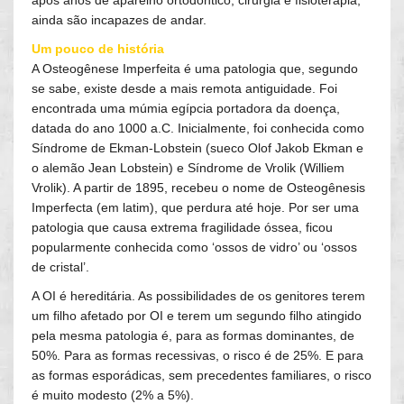
após anos de aparelho ortodôntico, cirurgia e fisioterapia,
ainda são incapazes de andar.
Um pouco de história
A Osteogênese Imperfeita é uma patologia que, segundo
se sabe, existe desde a mais remota antiguidade. Foi
encontrada uma múmia egípcia portadora da doença,
datada do ano 1000 a.C. Inicialmente, foi conhecida como
Síndrome de Ekman-Lobstein (sueco Olof Jakob Ekman e
o alemão Jean Lobstein) e Síndrome de Vrolik (Williem
Vrolik). A partir de 1895, recebeu o nome de Osteogênesis
Imperfecta (em latim), que perdura até hoje. Por ser uma
patologia que causa extrema fragilidade óssea, ficou
popularmente conhecida como ‘ossos de vidro’ ou ‘ossos
de cristal’.
A OI é hereditária. As possibilidades de os genitores terem
um filho afetado por OI e terem um segundo filho atingido
pela mesma patologia é, para as formas dominantes, de
50%. Para as formas recessivas, o risco é de 25%. E para
as formas esporádicas, sem precedentes familiares, o risco
é muito modesto (2% a 5%).