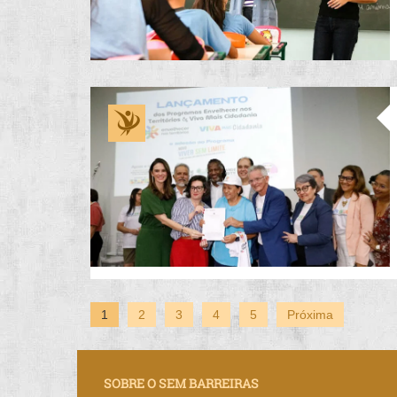
1
2
3
4
5
Próxima
SOBRE O SEM BARREIRAS