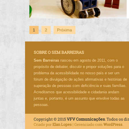
1
2
Próxima
SOBRE O SEM BARREIRAS
Sem Barreiras
nasceu em agosto de 2011, com o
propósito de debater, discutir e propor soluções para o
problema da acessibilidade no nosso país e ser um
fórum de divulgação de ações afirmativas e histórias de
superação de pessoas com deficiência e suas famílias.
Acreditamos que acessibilidade e cidadania andam
juntas e, portanto, é um assunto que envolve todas as
pessoas.
Copyright © 2015
VFV Comunicações
. Todos os di
Criado por
Elan Lopes
| Gerenciado com
WordPress
.