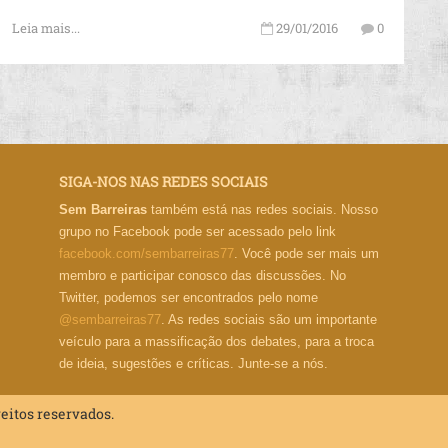
Leia mais...
29/01/2016
0
SIGA-NOS NAS REDES SOCIAIS
Sem Barreiras
também está nas redes sociais. Nosso
grupo no Facebook pode ser acessado pelo link
facebook.com/sembarreiras77
. Você pode ser mais um
membro e participar conosco das discussões. No
Twitter, podemos ser encontrados pelo nome
@sembarreiras77
. As redes sociais são um importante
veículo para a massificação dos debates, para a troca
de ideia, sugestões e críticas. Junte-se a nós.
reitos reservados.