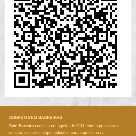
SOBRE O SEM BARREIRAS
Sem Barreiras
nasceu em agosto de 2011, com o propósito de
debater, discutir e propor soluções para o problema da