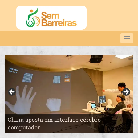
Togg
navig
China aposta em interface cérebro-
Pai constrói o “País das Maravilhas” para a
computador
filha