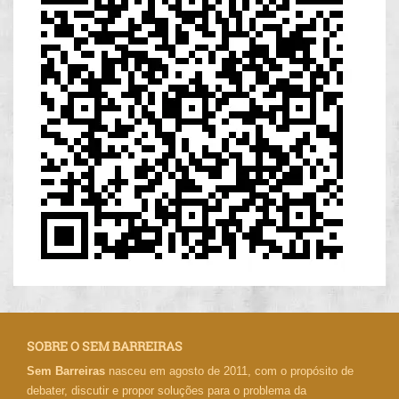
SOBRE O SEM BARREIRAS
Sem Barreiras
nasceu em agosto de 2011, com o propósito de
debater, discutir e propor soluções para o problema da