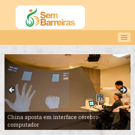
Togg
navig
China aposta em interface cérebro-
Pai constrói o “País das Maravilhas” para a
computador
filha