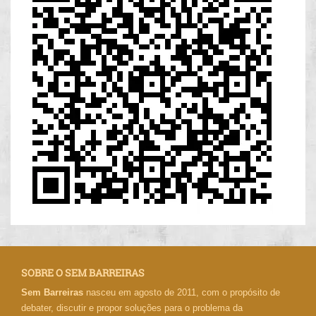
SOBRE O SEM BARREIRAS
Sem Barreiras
nasceu em agosto de 2011, com o propósito de
debater, discutir e propor soluções para o problema da