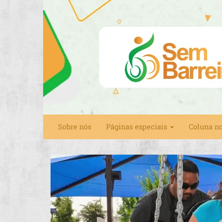
Sobre nós
Páginas especiais
Coluna n