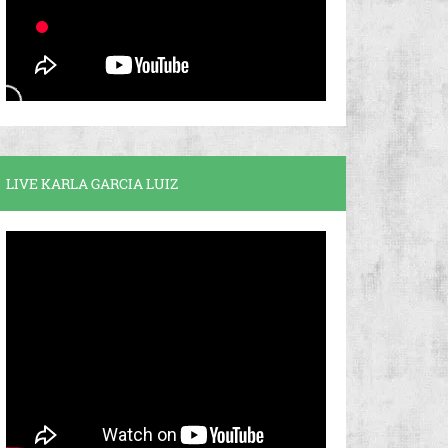
LIVE KARLA GARCIA LUIZ