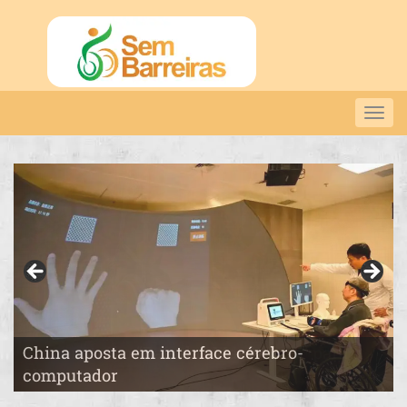
Togg
navig
China aposta em interface cérebro-
Pai constrói o “País das Maravilhas” para a
computador
filha