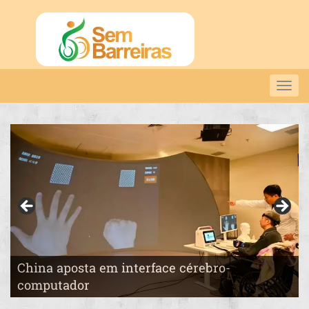
Togg
navig
China aposta em interface cérebro-
Pai constrói o “País das Maravilhas” para a
computador
filha