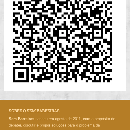
SOBRE O SEM BARREIRAS
Sem Barreiras
nasceu em agosto de 2011, com o propósito de
debater, discutir e propor soluções para o problema da