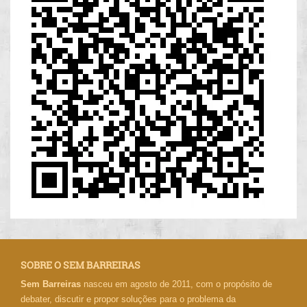
SOBRE O SEM BARREIRAS
Sem Barreiras
nasceu em agosto de 2011, com o propósito de
debater, discutir e propor soluções para o problema da