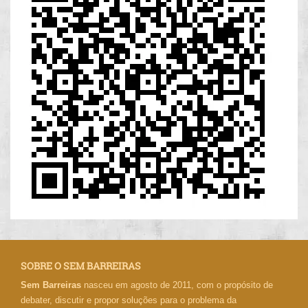
SOBRE O SEM BARREIRAS
Sem Barreiras
nasceu em agosto de 2011, com o propósito de
debater, discutir e propor soluções para o problema da