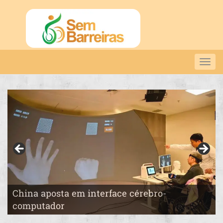
Togg
navig
China aposta em interface cérebro-
Pai constrói o “País das Maravilhas” para a
computador
filha