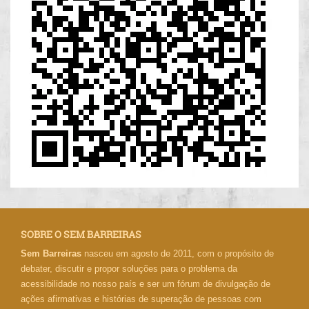
SOBRE O SEM BARREIRAS
Sem Barreiras
nasceu em agosto de 2011, com o propósito de
debater, discutir e propor soluções para o problema da
acessibilidade no nosso país e ser um fórum de divulgação de
ações afirmativas e histórias de superação de pessoas com