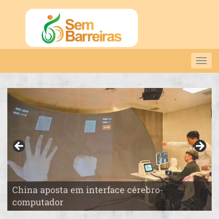
Togg
navig
China aposta em interface cérebro-
Pai constrói o “País das Maravilhas” para a
computador
filha