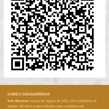
SOBRE O SEM BARREIRAS
Sem Barreiras
nasceu em agosto de 2011, com o propósito de
debater, discutir e propor soluções para o problema da