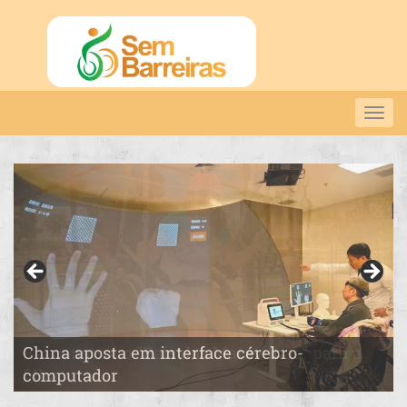
Togg
navig
China aposta em interface cérebro-
Pai constrói o “País das Maravilhas” para a
computador
filha