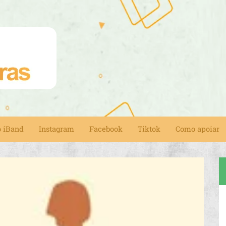
o iBand
Instagram
Facebook
Tiktok
Como apoiar