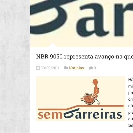
NBR 9050 representa avanço na que
30/09/2011
Notícias
0
Há
mi
po
cr
nú
pl
qu
Si