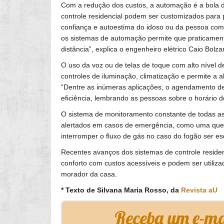
Com a redução dos custos, a automação é a bola d
controle residencial podem ser customizados para 
confiança e autoestima do idoso ou da pessoa com 
os sistemas de automação permite que praticament
distância”, explica o engenheiro elétrico Caio Bolzan
O uso da voz ou de telas de toque com alto nível 
controles de iluminação, climatização e permite a a
“Dentre as inúmeras aplicações, o agendamento de
eficiência, lembrando as pessoas sobre o horário d
O sistema de monitoramento constante de todas as
alertados em casos de emergência, como uma qued
interromper o fluxo de gás no caso do fogão ser e
Recentes avanços dos sistemas de controle residen
conforto com custos acessíveis e podem ser utiliz
morador da casa.
* Texto de Silvana Maria Rosso, da
Revista aU
Receba um e-mai