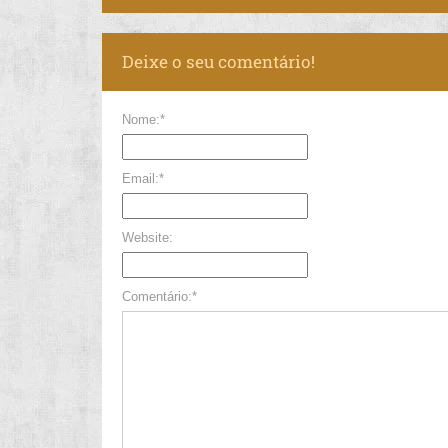
Deixe o seu comentário!
Nome:*
Email:*
Website:
Comentário:*