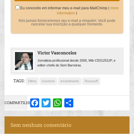
Eu concordo em informar meu e-mail para MailChimp (
more
information
)
Nós jamais forneceremos seu e-mail a ninguém. Você pode
cancelar sua inscrição a qualquer momento.
Victor Vasconcelos
Jornalista profissional desde 2000, Mtb CE01253JP, e
editor-chefe do Sem Barreiras.
TAGS:
Dilma
Governo
Investimento
Rousseff
COMPARTILHE:
Facebook
Twitter
WhatsApp
Share
Sem nenhum comentário