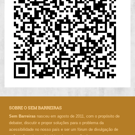
SOBRE O SEM BARREIRAS
Sem Barreiras
nasceu em agosto de 2011, com o propósito de
debater, discutir e propor soluções para o problema da
acessibilidade no nosso país e ser um fórum de divulgação de