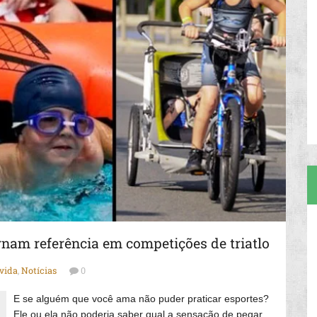
nam referência em competições de triatlo
 vida
,
Notícias
0
E se alguém que você ama não puder praticar esportes?
Ele ou ela não poderia saber qual a sensação de pegar