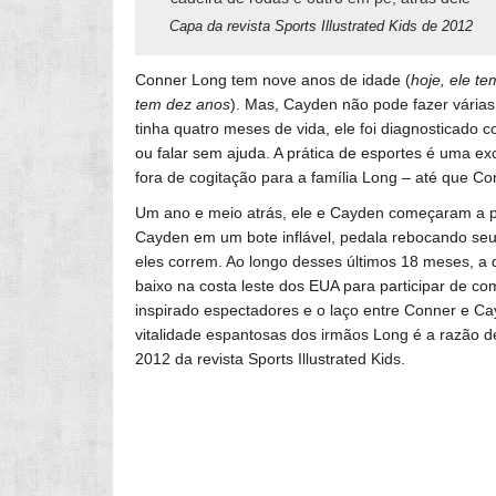
Capa da revista Sports Illustrated Kids de 2012
Conner Long tem nove anos de idade (
hoje, ele t
tem dez anos
). Mas, Cayden não pode fazer vária
tinha quatro meses de vida, ele foi diagnosticado c
ou falar sem ajuda. A prática de esportes é uma ex
fora de cogitação para a família Long – até que Co
Um ano e meio atrás, ele e Cayden começaram a par
Cayden em um bote inflável, pedala rebocando seu
eles correm. Ao longo desses últimos 18 meses, a 
baixo na costa leste dos EUA para participar de co
inspirado espectadores e o laço entre Conner e Ca
vitalidade espantosas dos irmãos Long é a razão de
2012 da revista Sports Illustrated Kids.