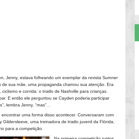
n, Jenny, estava folheando um exemplar da revista Sumner
s de sua mãe, uma propaganda chamou sua atenção. Era
iclismo e corrida: o triatlo de Nashville para crianças.
par. E então ele perguntou se Cayden poderia participar
os”, lembra Jenny, “mas”…
iam encontrar uma forma disso acontecer. Conversaram com
ldersleeve, uma treinadora de triatlo juvenil da Flórida,
io para a competição.
Na primeira competição juntos,