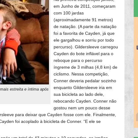
em Junho de 2011, começaram
com 100 jardas
(aproximadamente 91 metros)
de natação. (A parte da natação
foi a favorita de Cayden, já que
ele gargalhou e sorriu por todo
percurso). Gildersleeve carregou
Cayden do bote inflável para o
reboque para o percurso
íngreme de 3 milhas (4,8 km) de
ciclismo. Nessa competição,
Conner deveria pedalar sozinho
enquanto Gildersleeve iria em
mais estreita e íntima após
sua bicicleta ao lado dele,
rebocando Cayden. Conner não
gostou nem um pouco desse
dersleeve para deixar que Cayden fosse com ele. Finalmente,
ayden foi acoplado à bicicleta de Conner. “E ele se
, após um total de 43 minutos e 10 segundos, os irmãos