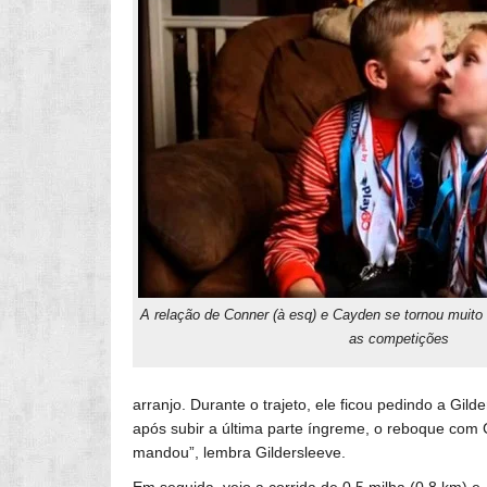
A relação de Conner (à esq) e Cayden se tornou muito 
as competições
arranjo. Durante o trajeto, ele ficou pedindo a Gil
após subir a última parte íngreme, o reboque com C
mandou”, lembra Gildersleeve.
Em seguida, veio a corrida de 0,5 milha (0,8 km) e