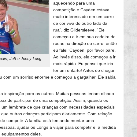
aquecendo para uma
competição e Cayden estava
muito interessado em um carro
de cor viva do outro lado da
rua”, diz Gildersleeve. “Ele
começou a ir em sua cadeira de
rodas na direção do carro, então
eu falei ‘Cayden, por favor pare’.
Ao invés disso, ele começou a ir
ais, Jeff e Jenny Long
mais rápido. Eu pensei que iria
ter um enfarto! Antes de chegar
hou com um sorriso enorme e começou a gargalhar. Ele sabia
inspiração para os outros. Muitas pessoas teriam olhado
paz de participar de uma competição. Assim, quando os
é um lembrete de que crianças com necessidades especiais
 que outras crianças participam diariamente. Com relação
 de competir. A família está tentando montar uma
 pessoas, ajudar os Longs a viajar para competir e, à medida
s equipamentos deles.