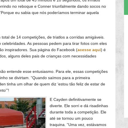
rrindo no reboque e Conner triunfalmente dando socos no
. “Porque eu sabia que nós poderíamos terminar aquela
otal de 14 competições, de triatlos a corridas amigáveis.
 celebridades. As pessoas pedem para tirar fotos com eles
ão inspiradores. Sua página do Facebook (
acesse aqui
) é
os, alguns deles pais de crianças com necessidades
ão entende esse entusiasmo. Para ele, essas competições
nho se divirtam. “Quando saímos para a primeira
n tinha um olhar de quem diz ‘estou tão feliz de estar de
nto'”!
E Cayden definitivamente se
diverte. Ele sorri e dá risadinhas
durante toda a competição. Ele
até se tornou um pouco
traquina. “Uma vez, estávamos