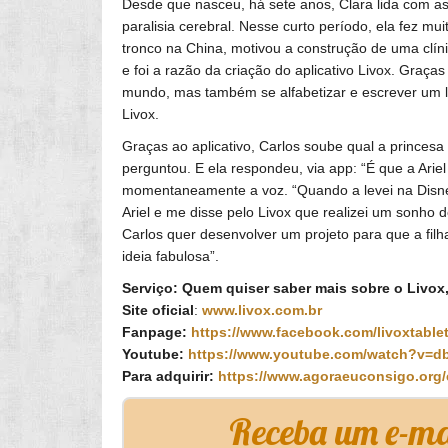
Desde que nasceu, há sete anos, Clara lida com a
paralisia cerebral. Nesse curto período, ela fez mui
tronco na China, motivou a construção de uma clíni
e foi a razão da criação do aplicativo Livox. Graças
mundo, mas também se alfabetizar e escrever um li
Livox.
Graças ao aplicativo, Carlos soube qual a princesa pr
perguntou. E ela respondeu, via app: “É que a Ariel
momentaneamente a voz. “Quando a levei na Disney, 
Ariel e me disse pelo Livox que realizei um sonho 
Carlos quer desenvolver um projeto para que a filh
ideia fabulosa”.
Serviço: Quem quiser saber mais sobre o Livox
Site oficial
:
www.livox.com.br
Fanpage:
https://www.facebook.com/livoxtablet
Youtube:
https://www.youtube.com/watch?v=
Para adquirir:
https://www.agoraeuconsigo.org/
Receba um e-mai