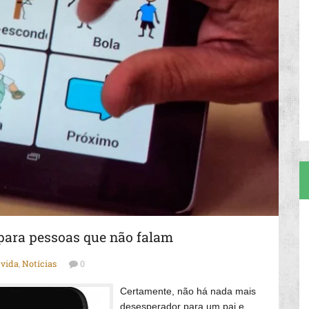
 para pessoas que não falam
 vida
,
Notícias
0
Certamente, não há nada mais
desesperador para um pai e