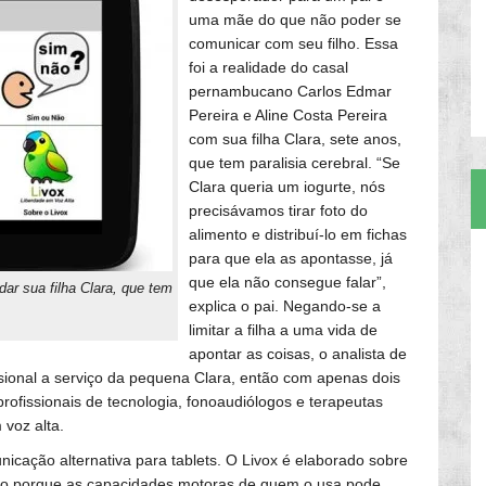
uma mãe do que não poder se
comunicar com seu filho. Essa
foi a realidade do casal
pernambucano Carlos Edmar
Pereira e Aline Costa Pereira
com sua filha Clara, sete anos,
que tem paralisia cerebral. “Se
Clara queria um iogurte, nós
precisávamos tirar foto do
alimento e distribuí-lo em fichas
para que ela as apontasse, já
que ela não consegue falar”,
udar sua filha Clara, que tem
explica o pai. Negando-se a
limitar a filha a uma vida de
apontar as coisas, o analista de
sional a serviço da pequena Clara, então com apenas dois
ofissionais de tecnologia, fonoaudiólogos e terapeutas
 voz alta.
nicação alternativa para tablets. O Livox é elaborado sobre
sso porque as capacidades motoras de quem o usa pode