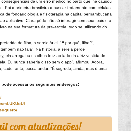
s consequências de um erro médico no parto que lhe causou
to. Foi a primeira brasileira a buscar tratamento com células-
ca de fonoaudiologia e fisioterapia na capital pernambucana
 ao aplicativo, Clara pôde não só interagir com seus pais e o
vro na sua formatura da pré-escola, tudo se utilizando do
eferida da filha, a sereia Ariel. “E por quê, filha?”,
 também não fala”. Na história, a sereia perde
ela arregalou os olhos feliz ao lado da atriz vestida de
dela. Eu nunca saberia disso sem o app”, afirmou. Agora,
a, cadeirante, possa andar. “É segredo, ainda, mas é uma
, pode acessar os seguintes endereços:
/
dbsmLUKUoUI
euquero/
l com atualizações!