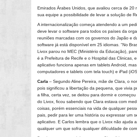
Emirados Árabes Unidos, que avaliou cerca de 20 mi
sua equipe a possibilidade de levar a solução de R
A internacionalização começa atendendo a um pedid
deve levar o software para todos os países da or
reuniões marcadas com os governos do Japão e da 
software já está disponível em 25 idiomas. “No Bra
Livox parou no MEC (Ministério da Educação), parec
é a Prefeitura de Recife e o Hospital das Clinicas,
aplicativo funciona apenas em tablets Android, m
computadores e tablets com tela touch) e iPad (iOS
Carla
– Segundo Aline Pereira, mãe de Clara, o nom
pois significou a libertação da pequena, que vivia
a filha, certa vez, se deitou para dormir e começou
do Livox, ficou sabendo que Clara estava com me
coisas, porém essenciais na vida de qualquer pes
pais, pedir para ler uma história ou expressar um 
aplicativo. E Carlos lembra que o Livox não ajuda 
qualquer um que sofra qualquer dificuldade de co