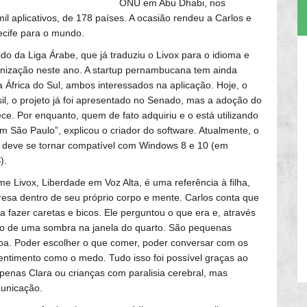
ONU em Abu Dhabi, nos
l aplicativos, de 178 países. A ocasião rendeu a Carlos e
ecife para o mundo.
o da Liga Árabe, que já traduziu o Livox para o idioma e
ganização neste ano. A startup pernambucana tem ainda
África do Sul, ambos interessados na aplicação. Hoje, o
sil, o projeto já foi apresentado no Senado, mas a adoção do
e. Por enquanto, quem de fato adquiriu e o está utilizando
 em São Paulo”, explicou o criador do software. Atualmente, o
as deve se tornar compatível com Windows 8 e 10 (em
).
e Livox, Liberdade em Voz Alta, é uma referência à filha,
 presa dentro de seu próprio corpo e mente. Carlos conta que
 a fazer caretas e bicos. Ele perguntou o que era e, através
do de uma sombra na janela do quarto. São pequenas
soa. Poder escolher o que comer, poder conversar com os
sentimento como o medo. Tudo isso foi possível graças ao
apenas Clara ou crianças com paralisia cerebral, mas
municação.