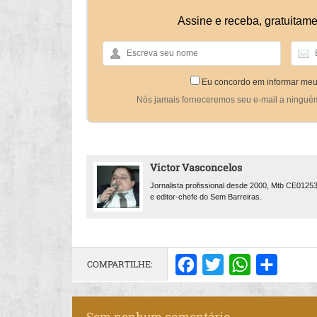
Assine e receba, gratuitame
Eu concordo em informar meu
Nós jamais forneceremos seu e-mail a ningué
Victor Vasconcelos
Jornalista profissional desde 2000, Mtb CE0125
e editor-chefe do Sem Barreiras.
COMPARTILHE:
Facebook
Twitter
WhatsApp
Share
Sem nenhum comentário