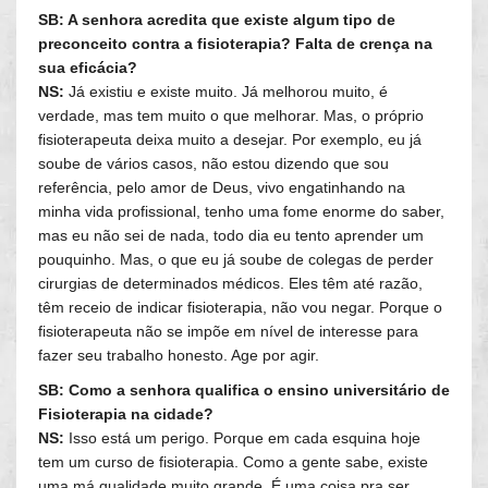
SB: A senhora acredita que existe algum tipo de
preconceito contra a fisioterapia? Falta de crença na
sua eficácia?
NS:
Já existiu e existe muito. Já melhorou muito, é
verdade, mas tem muito o que melhorar. Mas, o próprio
fisioterapeuta deixa muito a desejar. Por exemplo, eu já
soube de vários casos, não estou dizendo que sou
referência, pelo amor de Deus, vivo engatinhando na
minha vida profissional, tenho uma fome enorme do saber,
mas eu não sei de nada, todo dia eu tento aprender um
pouquinho. Mas, o que eu já soube de colegas de perder
cirurgias de determinados médicos. Eles têm até razão,
têm receio de indicar fisioterapia, não vou negar. Porque o
fisioterapeuta não se impõe em nível de interesse para
fazer seu trabalho honesto. Age por agir.
SB: Como a senhora qualifica o ensino universitário de
Fisioterapia na cidade?
NS:
Isso está um perigo. Porque em cada esquina hoje
tem um curso de fisioterapia. Como a gente sabe, existe
uma má qualidade muito grande. É uma coisa pra ser