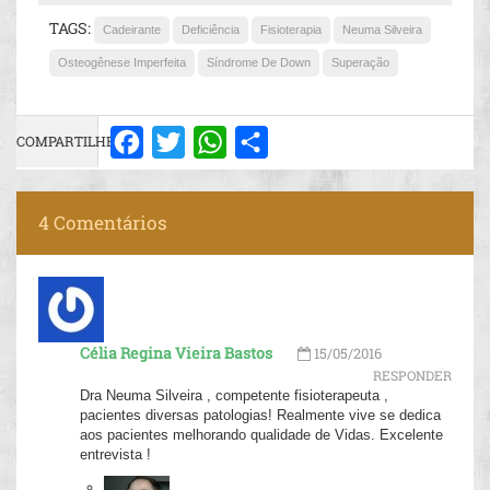
TAGS:
Cadeirante
Deficiência
Fisioterapia
Neuma Silveira
Osteogênese Imperfeita
Síndrome De Down
Superação
COMPARTILHE:
Facebook
Twitter
WhatsApp
Share
4 Comentários
Célia Regina Vieira Bastos
15/05/2016
RESPONDER
Dra Neuma Silveira , competente fisioterapeuta ,
pacientes diversas patologias! Realmente vive se dedica
aos pacientes melhorando qualidade de Vidas. Excelente
entrevista !