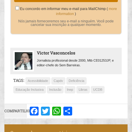
Eu concordo em informar meu e-mail para MailChimp (
more
information
)
Nós jamais forneceremos seu e-mail a ninguém. Você pode
cancelar sua inscrição a qualquer momento.
Victor Vasconcelos
Jornalista profissional desde 2000, Mtb CE01253JP, e
editor-chefe do Sem Barreiras.
TAGS:
Acessibilidade
Capdv
Deficiência
Educação Inclusiva
Inclusão
Inep
Libras
UCDB
COMPARTILHE:
Facebook
Twitter
WhatsApp
Share