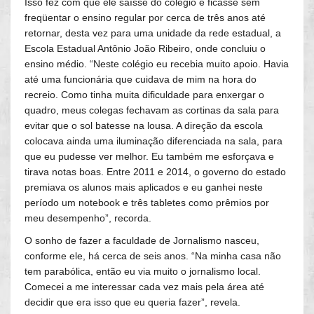
Isso fez com que ele saísse do colégio e ficasse sem
freqüentar o ensino regular por cerca de três anos até
retornar, desta vez para uma unidade da rede estadual, a
Escola Estadual Antônio João Ribeiro, onde concluiu o
ensino médio. “Neste colégio eu recebia muito apoio. Havia
até uma funcionária que cuidava de mim na hora do
recreio. Como tinha muita dificuldade para enxergar o
quadro, meus colegas fechavam as cortinas da sala para
evitar que o sol batesse na lousa. A direção da escola
colocava ainda uma iluminação diferenciada na sala, para
que eu pudesse ver melhor. Eu também me esforçava e
tirava notas boas. Entre 2011 e 2014, o governo do estado
premiava os alunos mais aplicados e eu ganhei neste
período um notebook e três tabletes como prêmios por
meu desempenho”, recorda.
O sonho de fazer a faculdade de Jornalismo nasceu,
conforme ele, há cerca de seis anos. “Na minha casa não
tem parabólica, então eu via muito o jornalismo local.
Comecei a me interessar cada vez mais pela área até
decidir que era isso que eu queria fazer”, revela.