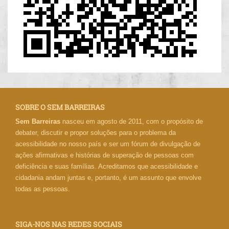
SOBRE O SEM BARREIRAS
Sem Barreiras
nasceu em agosto de 2011, com o propósito de
debater, discutir e propor soluções para o problema da
acessibilidade no nosso país e ser um fórum de divulgação de
ações afirmativas e histórias de superação de pessoas com
deficiência e suas famílias. Acreditamos que acessibilidade e
cidadania andam juntas e, portanto, é um assunto que envolve
todas as pessoas.
SIGA-NOS NAS REDES SOCIAIS