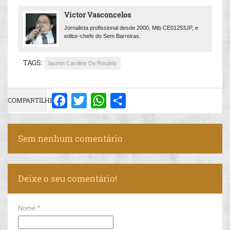
Victor Vasconcelos
Jornalista profissional desde 2000, Mtb CE01253JP, e
editor-chefe do Sem Barreiras.
TAGS:
Iasmin Caroline Do Rosário
COMPARTILHE:
Facebook
Twitter
WhatsApp
Share
Sem nenhum comentário
Deixe o seu comentário!
Nome:*