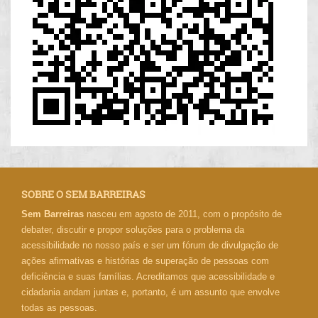
SOBRE O SEM BARREIRAS
Sem Barreiras
nasceu em agosto de 2011, com o propósito de
debater, discutir e propor soluções para o problema da
acessibilidade no nosso país e ser um fórum de divulgação de
ações afirmativas e histórias de superação de pessoas com
deficiência e suas famílias. Acreditamos que acessibilidade e
cidadania andam juntas e, portanto, é um assunto que envolve
todas as pessoas.