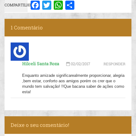
COMPARTILHE:
Facebook
Twitter
WhatsApp
Share
1 Comentário
Hilceli Santa Roza
02/02/2017
RESPONDER
Enquanto amizade significarealmente proporcionar, alegria
,bem estar, conforto aos amigos porém os crer que o
mundo tem salvação! !!Que bacana saber de ações como
esta!
Deixe o seu comentário!