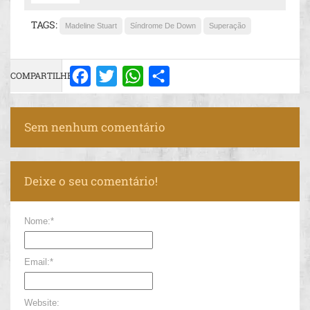
TAGS:
Madeline Stuart
Síndrome De Down
Superação
COMPARTILHE:
Facebook
Twitter
WhatsApp
Share
Sem nenhum comentário
Deixe o seu comentário!
Nome:*
Email:*
Website: