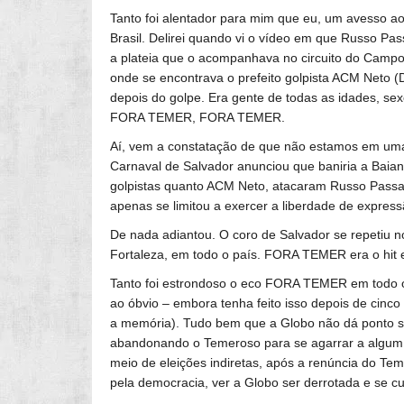
Tanto foi alentador para mim que eu, um avesso ao
Brasil. Delirei quando vi o vídeo em que Russo Pas
a plateia que o acompanhava no circuito do Campo
onde se encontrava o prefeito golpista ACM Neto
depois do golpe. Era gente de todas as idades, s
FORA TEMER, FORA TEMER.
Aí, vem a constatação de que não estamos em uma
Carnaval de Salvador anunciou que baniria a Baia
golpistas quanto ACM Neto, atacaram Russo Passapu
apenas se limitou a exercer a liberdade de express
De nada adiantou. O coro de Salvador se repetiu n
Fortaleza, em todo o país. FORA TEMER era o hit 
Tanto foi estrondoso o eco FORA TEMER em todo o 
ao óbvio – embora tenha feito isso depois de cinco 
a memória). Tudo bem que a Globo não dá ponto 
abandonando o Temeroso para se agarrar a algum bo
meio de eleições indiretas, após a renúncia do Tem
pela democracia, ver a Globo ser derrotada e se c