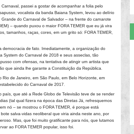
 Carnaval, passei a gostar de acompanhar a folia pelo
sapusso, vocalista da banda Baiana System, levou ao delírio
 Grande do Carnaval de Salvador – na frente do camarote
 (DEM) – quando puxou o maior FORA TEMER que eu já vira
exos, tamanhos, raças, cores, em um grito só: FORA TEMER,
 democracia de fato. Imediatamente, a organização do
na System do Carnaval de 2018 e seus asseclas, tão
sso com ofensas, na tentativa de atingir um artista que
ão que ainda lhe garante a Constituição da República.
o Rio de Janeiro, em São Paulo, em Belo Horizonte, em
estabelecido do Carnaval de 2017.
país, que até a Rede Globo de Televisão teve de se render
dias (tal qual fizera na época das Diretas Já, refresquemos
sem nó – se mostrou o FORA TEMER, é porque está
te salva-vidas neoliberal que viria ainda neste ano, por
eroso. Mas, que foi muito gratificante para nós, que lutamos
urvar ao FORA TEMER popular, isso foi.