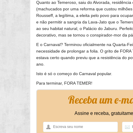
Quanto ao Temeroso, saiu do Alvorada, residência
(machucados por uma reforma que custou milhões 
Rousseff, a legítima, a eleita pelo povo para ocupa
e não permitir a sangria da Lava-Jato que o Temer
ao seu habitat natural, o Palácio do Jaburu. Perfeit
decorativo, mas se tornou o conspirador-mor da pátr
E o Carnaval? Terminou oficialmente na Quarta-Fe
necessidade de prolongar a folia. O grito de FORA
estava certo quando previu que a resistência do p
ano.
Isto é só o começo do Carnaval popular.
Para terminar, FORA TEMER!
Receba um e-mai
Assine e receba, gratuitame