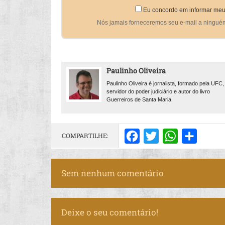
Eu concordo em informar meu
Nós jamais forneceremos seu e-mail a ningué
Paulinho Oliveira
Paulinho Oliveira é jornalista, formado pela UFC,
servidor do poder judiciário e autor do livro
Guerreiros de Santa Maria.
COMPARTILHE:
Facebook
Twitter
WhatsApp
Share
Sem nenhum comentário
Deixe o seu comentário!