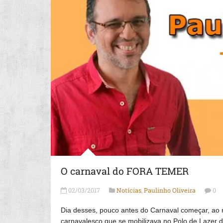
O carnaval do FORA TEMER
02/03/2017
Notícias
,
Paulinho Oliveira
0
Dia desses, pouco antes do Carnaval começar, ao r
carnavalesco que se mobilizava no Polo de Lazer d