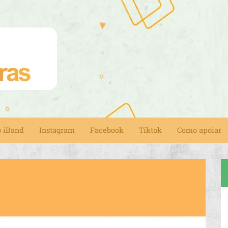
o iBand
Instagram
Facebook
Tiktok
Como apoiar