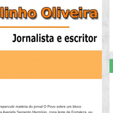
epercutir matéria do jornal O Povo sobre um bloco
a Avenida Sargento Hermínio, zona leste de Fortaleza, eu