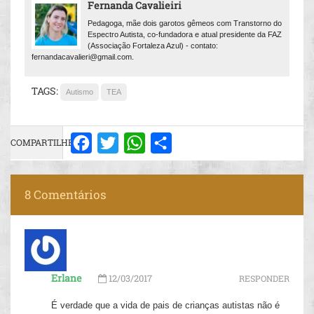
Fernanda Cavalieiri
Pedagoga, mãe dois garotos gêmeos com Transtorno do
Espectro Autista, co-fundadora e atual presidente da FAZ
(Associação Fortaleza Azul) - contato:
fernandacavalieri@gmail.com.
TAGS:
Autismo
TEA
COMPARTILHE:
Facebook
Twitter
WhatsApp
Share
8 Comentários
Erlane
12/03/2017
RESPONDER
É verdade que a vida de pais de crianças autistas não é