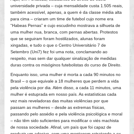
universidade privada – cuja mensalidade custa 1.505 reais,
também acessível, apenas, a quem é da classe média alta
para cima – criaram um time de futebol cujo nome era
“Habeas Pernas” e cujo escudinho mostrava a silhueta de
uma mulher nua, branca, com pernas abertas. Protestos
que se seguiram foram hostilizados, alunas foram
xingadas, e tudo o que o Centro Universitário 7 de
Setembro (Uni7) fez foi uma nota, conclamando ao
respeito, mas sem dar qualquer sinalização de medidas
duras contra os misóginos futebolistas do curso de Direito.
Enquanto isso, uma mulher é morta a cada 90 minutos no
Brasil – o que equivale a 18 mulheres que perdem a vida
pela violência por dia. Além disso, a cada 11 minutos, uma
mulher é estuprada em nosso país. As estatísticas cada
vez mais reveladoras das muitas violências por que
passam as mulheres – desde as extremas físicas,
passando pelo assédio e pela violência psicológica e moral
– não têm sido suficientes para modificar o viés machista
de nossa sociedade. Afinal, um país que foi capaz de
produzir um adesivo, com uma montagem retratando a ex-