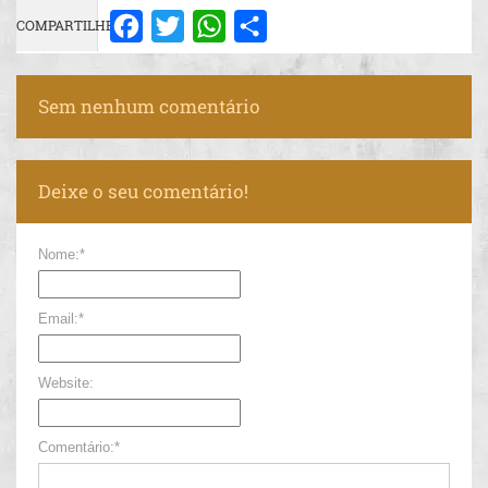
COMPARTILHE:
Facebook
Twitter
WhatsApp
Share
Sem nenhum comentário
Deixe o seu comentário!
Nome:*
Email:*
Website:
Comentário:*