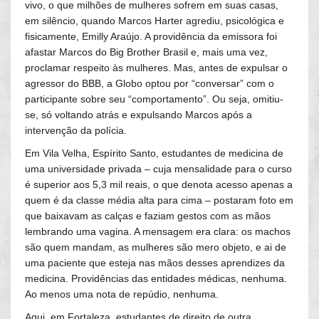
vivo, o que milhões de mulheres sofrem em suas casas,
em silêncio, quando Marcos Harter agrediu, psicológica e
fisicamente, Emilly Araújo. A providência da emissora foi
afastar Marcos do Big Brother Brasil e, mais uma vez,
proclamar respeito às mulheres. Mas, antes de expulsar o
agressor do BBB, a Globo optou por “conversar” com o
participante sobre seu “comportamento”. Ou seja, omitiu-
se, só voltando atrás e expulsando Marcos após a
intervenção da polícia.
Em Vila Velha, Espírito Santo, estudantes de medicina de
uma universidade privada – cuja mensalidade para o curso
é superior aos 5,3 mil reais, o que denota acesso apenas a
quem é da classe média alta para cima – postaram foto em
que baixavam as calças e faziam gestos com as mãos
lembrando uma vagina. A mensagem era clara: os machos
são quem mandam, as mulheres são mero objeto, e ai de
uma paciente que esteja nas mãos desses aprendizes da
medicina. Providências das entidades médicas, nenhuma.
Ao menos uma nota de repúdio, nenhuma.
Aqui, em Fortaleza, estudantes de direito de outra