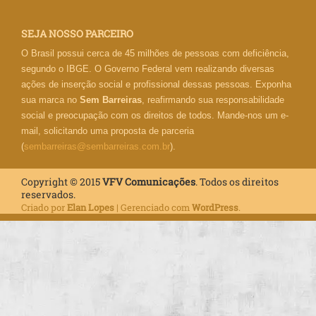
SEJA NOSSO PARCEIRO
O Brasil possui cerca de 45 milhões de pessoas com deficiência,
segundo o IBGE. O Governo Federal vem realizando diversas
ações de inserção social e profissional dessas pessoas. Exponha
sua marca no
Sem Barreiras
, reafirmando sua responsabilidade
social e preocupação com os direitos de todos. Mande-nos um e-
mail, solicitando uma proposta de parceria
(
sembarreiras@sembarreiras.com.br
).
Copyright © 2015
VFV Comunicações
. Todos os direitos
reservados.
Criado por
Elan Lopes
| Gerenciado com
WordPress
.