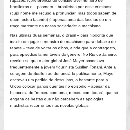
rapazes. A preferência de considerável número de
brasileiros e – pasmem – brasileiras por esse criminoso
(cujo nome me recuso a pronunciar, mas todos sabem de
quem estou falando) é apenas uma das facetas de um
traço marcante na nossa sociedade: o machismo.
Nas últimas duas semanas, o Brasil – país hipócrita que
insiste em jogar o monstro do machismo para debaixo do
tapete – teve de voltar os olhos, ainda que a contragosto,
para episódios lamentáveis do gênero. No Rio de Janeiro,
revelou-se que o ator global José Mayer assediava
frequentemente a jovem figurinista Susllen Tonani. Ante a
coragem de Susllen ao denunciá-lo publicamente, Mayer
escreveu um pedido de desculpas, o bastante para a
Globo colocar panos quentes no episódio – apesar da
hipocrisia do “mexeu com uma, mexeu com todas”, que só
engana os bestas que não percebem as apologias
machistas recorrentes nas novelas globais.