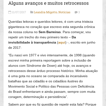
Alguns avanços e muitos retrocessos
11/07/2017
Leandra Migotto
,
Notícias
3
Queridas leitoras e queridos leitores, é com uma tristeza
gigantesca no coração que escrevo esta segunda crônica
da nossa coluna no
Sem Barreiras
. Para começar, vou
repetir um trecho do meu primeiro texto –
Da
invisibilidade à transparência
(
aqui
) -, escrito em junho
de 2017:
“Eu nasci em 1977 e vivo intensamente, de 1998 (quando
escrevi minha primeira reportagem sobre a inclusão de
alunos com Síndrome de Down) até hoje, os avanços e
retrocessos desse árduo processo histórico. Minha atuação
é uma gota no oceano se comparada às incansáveis
batalhas que as cidadãs e os cidadãos ilustres do
Movimento Social e Político das Pessoas com Deficiência
do Brasil enfrentaram e ainda passam, sempre com muita
coragem, determinação e persistência”.
Sabem por que eu fiz questão de repetir esta fala? Porque