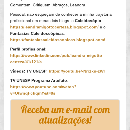
Comentem! Critiquem! Abraços, Leandra.
Pessoal, não esqueçam de conhecer a minha trajetória
profissional em meus dois blogs: o
Caleidosópio
:
https://leandramigottocerteza.blogspot.com/
e o
Fantasias Caleidoscópicas
:
https://fantasiascaleidoscopicas.blogspot.com/
Perfil profissional
:
https://www.linkedin.com/pub/leandra-migotto-
certeza/41/121/a
Vídeos: TV UNESP
:
https://youtu.be/-Nrr1kn-zWI
TV UNESP Programa Artefato
:
https://www.youtube.com/watch?
v=OtwnqFchqmY&t=8s
Receba um e-mail com
atualizações!