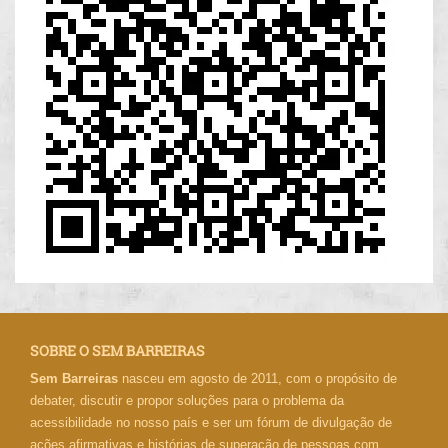
SOBRE O SEM BARREIRAS
Sem Barreiras
nasceu em agosto de 2011, com o propósito de
debater, discutir e propor soluções para o problema da
acessibilidade no nosso país e ser um fórum de divulgação de
ações afirmativas e histórias de superação de pessoas com