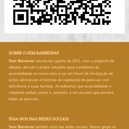
SOBRE O SEM BARREIRAS
Sem Barreiras
nasceu em agosto de 2011, com o propósito de
debater, discutir e propor soluções para o problema da
acessibilidade no nosso país e ser um fórum de divulgação de
ações afirmativas e histórias de superação de pessoas com
deficiência e suas famílias. Acreditamos que acessibilidade e
cidadania andam juntas e, portanto, é um assunto que envolve
todas as pessoas.
SIGA-NOS NAS REDES SOCIAIS
Sem Barreiras
também está nas redes sociais. Nosso grupo no