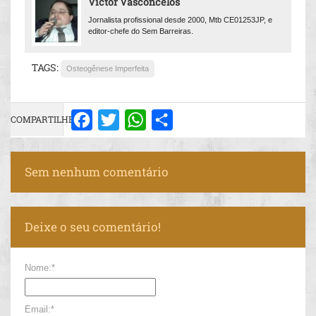
Victor Vasconcelos
Jornalista profissional desde 2000, Mtb CE01253JP, e
editor-chefe do Sem Barreiras.
TAGS:
Osteogênese Imperfeita
COMPARTILHE:
Facebook
Twitter
WhatsApp
Share
Sem nenhum comentário
Deixe o seu comentário!
Nome:*
Email:*