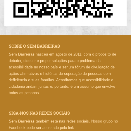
SOBRE O SEM BARREIRAS
Sem Barreiras
nasceu em agosto de 2011, com o propósito de
debater, discutir e propor soluções para o problema da
acessibilidade no nosso país e ser um fórum de divulgação de
ações afirmativas e histórias de superação de pessoas com
deficiência e suas famílias. Acreditamos que acessibilidade e
cidadania andam juntas e, portanto, é um assunto que envolve
todas as pessoas.
SIGA-NOS NAS REDES SOCIAIS
Sem Barreiras
também está nas redes sociais. Nosso grupo no
Facebook pode ser acessado pelo link