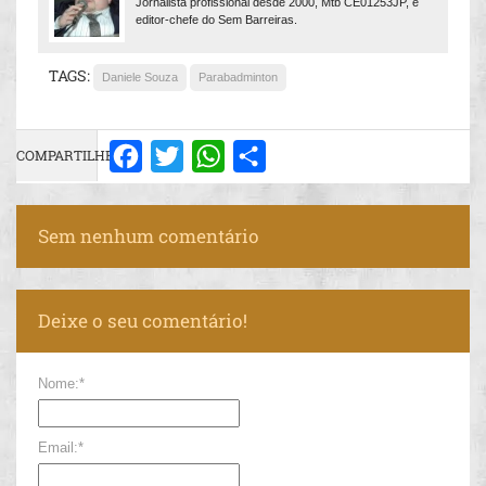
Jornalista profissional desde 2000, Mtb CE01253JP, e
editor-chefe do Sem Barreiras.
TAGS:
Daniele Souza
Parabadminton
COMPARTILHE:
Facebook
Twitter
WhatsApp
Share
Sem nenhum comentário
Deixe o seu comentário!
Nome:*
Email:*