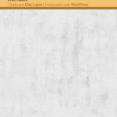
Criado por
Elan Lopes
| Gerenciado com
WordPress
.