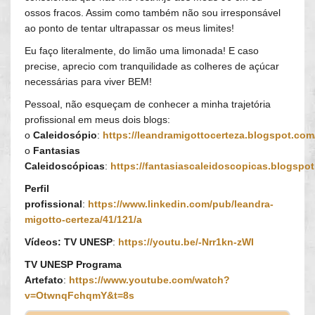
ossos fracos. Assim como também não sou irresponsável
ao ponto de tentar ultrapassar os meus limites!
Eu faço literalmente, do limão uma limonada! E caso
precise, aprecio com tranquilidade as colheres de açúcar
necessárias para viver BEM!
Pessoal, não esqueçam de conhecer a minha trajetória
profissional em meus dois blogs:
o
Caleidosópio
:
https://leandramigottocerteza.blogspot.com
o
Fantasias
Caleidoscópicas
:
https://fantasiascaleidoscopicas.blogspo
Perfil
profissional
:
https://www.linkedin.com/pub/leandra-
migotto-certeza/41/121/a
Vídeos: TV UNESP
:
https://youtu.be/-Nrr1kn-zWI
TV UNESP Programa
Artefato
:
https://www.youtube.com/watch?
v=OtwnqFchqmY&t=8s