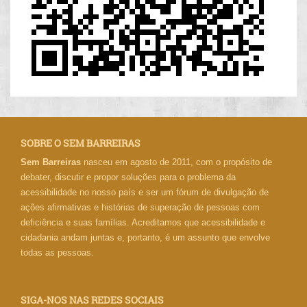
SOBRE O SEM BARREIRAS
Sem Barreiras
nasceu em agosto de 2011, com o propósito de
debater, discutir e propor soluções para o problema da
acessibilidade no nosso país e ser um fórum de divulgação de
ações afirmativas e histórias de superação de pessoas com
deficiência e suas famílias. Acreditamos que acessibilidade e
cidadania andam juntas e, portanto, é um assunto que envolve
todas as pessoas.
SIGA-NOS NAS REDES SOCIAIS