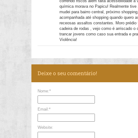
correndo riscos além falta acessibilidade à
química morava no Papicu! Realmente tive 
mudei para bairro central, próximo shoppin
acompanhada até shopping quando quero as
receosas assaltos constantes. Moro prédio
cadeira de rodas , vejo como é arriscado o
trancar jovens como caso sua entrada e pra
Violência!
Deixe o seu comentário!
Nome:*
Email:*
Website: