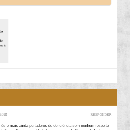
da
do
eará
2018
RESPONDER
 nós e mais ainda portadores de deficiência sem nenhum respeito