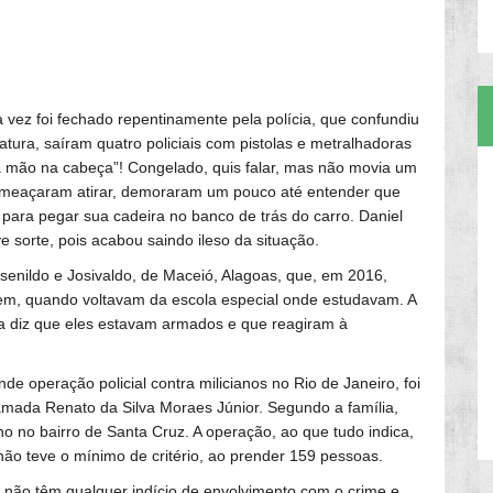
vez foi fechado repentinamente pela polícia, que confundiu
tura, saíram quatro policiais com pistolas e metralhadoras
 a mão na cabeça”! Congelado, quis falar, mas não movia um
 ameaçaram atirar, demoraram um pouco até entender que
 para pegar sua cadeira no banco de trás do carro. Daniel
sorte, pois acabou saindo ileso da situação.
osenildo e Josivaldo, de Maceió, Alagoas, que, em 2016,
gem, quando voltavam da escola especial onde estudavam. A
ícia diz que eles estavam armados e que reagiram à
e operação policial contra milicianos no Rio de Janeiro, foi
amada Renato da Silva Moraes Júnior. Segundo a família,
 no bairro de Santa Cruz. A operação, ao que tudo indica,
não teve o mínimo de critério, ao prender 159 pessoas.
 não têm qualquer indício de envolvimento com o crime e