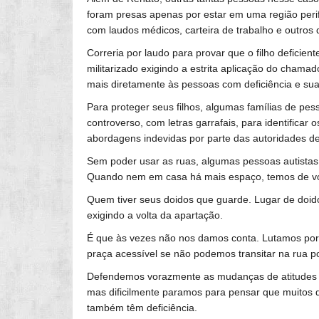
foram presas apenas por estar em uma região perifér
com laudos médicos, carteira de trabalho e outro
Correria por laudo para provar que o filho deficie
militarizado exigindo a estrita aplicação do chama
mais diretamente às pessoas com deficiência e suas
Para proteger seus filhos, algumas famílias de pe
controverso, com letras garrafais, para identificar o
abordagens indevidas por parte das autoridades d
Sem poder usar as ruas, algumas pessoas autistas 
Quando nem em casa há mais espaço, temos de volt
Quem tiver seus doidos que guarde. Lugar de doido 
exigindo a volta da apartação.
É que às vezes não nos damos conta. Lutamos por
praça acessível se não podemos transitar na rua p
Defendemos vorazmente as mudanças de atitudes e 
mas dificilmente paramos para pensar que muitos do
também têm deficiência.