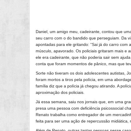
Daniel, um amigo meu, cadeirante, contou que uma 
seu carro com o do bandido que perseguiam. Da via
apontadas para ele gritando: “Sai já do carro com
músculo, apavorado. Os policiais gritaram mais e
ele era cadeirante, que não poderia sair sem ajuda
conta que foram momentos de pânico, mas que teve 
Sorte não tiveram os dois adolescentes autistas, J
foram mortos a tiros pela polícia, em uma aborda
família diz que a polícia já chegou atirando. A pol
aproximação dos policiais.
Já essa semana, saiu nos jornais que, em uma grand
presa uma pessoa com deficiência psicossocial ch
Renato trabalha como entregador de um mercadinho
feita para ser uma ação de repercussão midiática, 
Além de Renato, outras tantas pessoas nesse caso