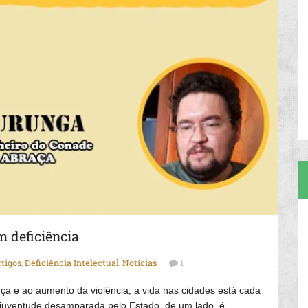
m deficiência
rtigos
,
Deficiência Intelectual
,
Notícias
1
a e ao aumento da violência, a vida nas cidades está cada
e a juventude desamparada pelo Estado, de um lado, é