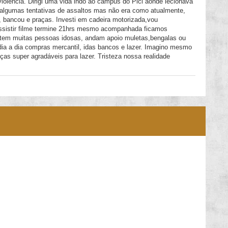
 violência. Dirigi uma vida indo ao campus do Pici aonde lecionava
algumas tentativas de assaltos mas não era como atualmente,
g, bancou e praças. Investi em cadeira motorizada,vou
sistir filme termine 21hrs mesmo acompanhada ficamos
 tem muitas pessoas idosas, andam apoio muletas,bengalas ou
 dia a dia compras mercantil, idas bancos e lazer. Imagino mesmo
ças super agradáveis para lazer. Tristeza nossa realidade