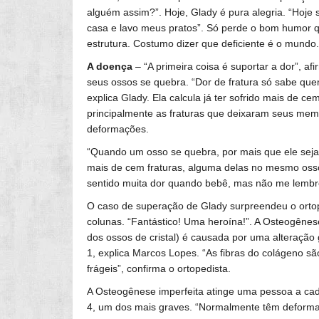
alguém assim?”. Hoje, Glady é pura alegria. “Hoj
casa e lavo meus pratos”. Só perde o bom humor qu
estrutura. Costumo dizer que deficiente é o mundo.
A doença
– “A primeira coisa é suportar a dor”, a
seus ossos se quebra. “Dor de fratura só sabe quem
explica Glady. Ela calcula já ter sofrido mais de c
principalmente as fraturas que deixaram seus memb
deformações.
“Quando um osso se quebra, por mais que ele seja 
mais de cem fraturas, alguma delas no mesmo osso
sentido muita dor quando bebê, mas não me lembro
O caso de superação de Glady surpreendeu o ortope
colunas. “Fantástico! Uma heroína!”. A Osteogênes
dos ossos de cristal) é causada por uma alteração 
1, explica Marcos Lopes. “As fibras do colágeno s
frágeis”, confirma o ortopedista.
A Osteogênese imperfeita atinge uma pessoa a cad
4, um dos mais graves. “Normalmente têm deformaç