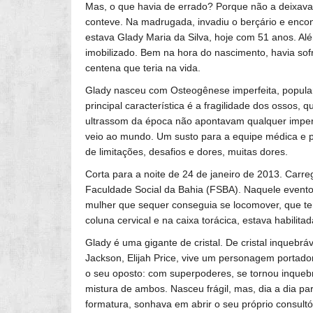
Mas, o que havia de errado? Porque não a deixavam
conteve. Na madrugada, invadiu o berçário e encon
estava Glady Maria da Silva, hoje com 51 anos. A
imobilizado. Bem na hora do nascimento, havia sof
centena que teria na vida.
Glady nasceu com Osteogênese imperfeita, popula
principal característica é a fragilidade dos ossos
ultrassom da época não apontavam qualquer imperfe
veio ao mundo. Um susto para a equipe médica e par
de limitações, desafios e dores, muitas dores.
Corta para a noite de 24 de janeiro de 2013. Carre
Faculdade Social da Bahia (FSBA). Naquele evento
mulher que sequer conseguia se locomover, que te
coluna cervical e na caixa torácica, estava habilit
Glady é uma gigante de cristal. De cristal inquebr
Jackson, Elijah Price, vive um personagem portado
o seu oposto: com superpoderes, se tornou inquebrá
mistura de ambos. Nasceu frágil, mas, dia a dia p
formatura, sonhava em abrir o seu próprio consult