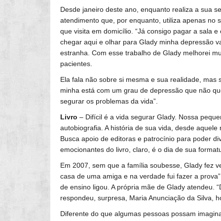
Desde janeiro deste ano, enquanto realiza a sua s
atendimento que, por enquanto, utiliza apenas no 
que visita em domicílio. “Já consigo pagar a sala e
chegar aqui e olhar para Glady minha depressão va
estranha. Com esse trabalho de Glady melhorei mu
pacientes.
Ela fala não sobre si mesma e sua realidade, mas 
minha está com um grau de depressão que não qu
segurar os problemas da vida”.
Livro
– Difícil é a vida segurar Glady. Nossa pequ
autobiografia. A história de sua vida, desde aquele
Busca apoio de editoras e patrocínio para poder d
emocionantes do livro, claro, é o dia de sua format
Em 2007, sem que a família soubesse, Glady fez ve
casa de uma amiga e na verdade fui fazer a prova”,
de ensino ligou. A própria mãe de Glady atendeu. “
respondeu, surpresa, Maria Anunciação da Silva, h
Diferente do que algumas pessoas possam imagina