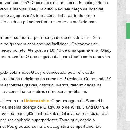
 ver sua filha? Depois de cinco noites no hospital, não se
trou a menina. Deu um grito! Naquele berço de hospital,
lém de algumas más formações, tinha parte do corpo
rido as duas primeiras fraturas entre as mais de uma
rmente conhecida por doença dos ossos de vidro. Sua
, que se quebram com enorme facilidade. Os exames de
ição no feto. Até que, às 10h40 de uma quinta-feira, Glady
a a família. O que seguiria dali para frente seria uma vida
gada pelo irmão, Glady é convocada pela reitora da
, receberia o diploma do curso de Psicologia. Como pode? A
m escolioses graves, ossos curvados, deformidades na
ada a aconselhar os outros sobre seus problemas.
ável, como em
Unbreakable
. O personagem de Samuel L.
r da mesma doença de Glady. Já o de Willis, David Dunn, é
vel ou, em inglês, unbreakable. Glady, pode-se dizer, é a
arece ter ganhado superpoderes. Tanto que, desde a
ório. Pós graduou-se na área cognitiva comportamental.