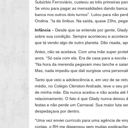
Subúrbio Ferroviário, custeou as três primeiras pa
Se virou para pagar as mensalidades dando banca d
banca nos outros dois turnos”. Lutou para não perd
Ondina. “Ia de ônibus. Na saída, quase 23hs, pega
Infância
– Desde que se entende por gente, Glady 
sobre sua condição. Sempre aconteceu e acontece 
que tá vendo algo de outro planeta. Dão risada, a
Antes, não se aceitava. Com uma mãe super proteto
anos. “Só saía com ela. Era de casa para a escola 
“Na hora da merenda pegavam meu lanche e saiam
Mas, nada impediu que dali surgisse uma personalid
Tanto que veio a adolescência e, em vez de se ret
médio, no Colégio Clériston Andrade, teve o seu p
de minha mãe. Ela nunca aceitou e não aceita até h
relacionamento. O fato é que Glady nunca deixou de
festas e não perde um Carnaval. Sua maior luta se
despedaçava por dentro.
“Uma vez enviei currículo para uma agência de empre
contas, o RH me dispensou sem muitas explicações.