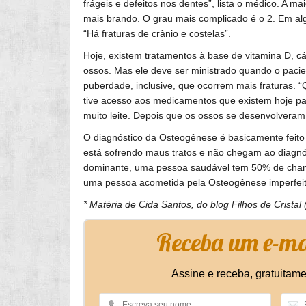
frágeis e defeitos nos dentes”, lista o médico. A 
mais brando. O grau mais complicado é o 2. Em algu
“Há fraturas de crânio e costelas”.
Hoje, existem tratamentos à base de vitamina D, cá
ossos. Mas ele deve ser ministrado quando o pacie
puberdade, inclusive, que ocorrem mais fraturas. 
tive acesso aos medicamentos que existem hoje par
muito leite. Depois que os ossos se desenvolveram
O diagnóstico da Osteogênese é basicamente feito 
está sofrendo maus tratos e não chegam ao diagnó
dominante, uma pessoa saudável tem 50% de chanc
uma pessoa acometida pela Osteogênese imperfeit
* Matéria de Cida Santos, do blog Filhos de Cristal 
Receba um e-mai
Assine e receba, gratuitame