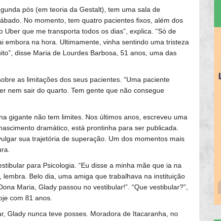
egunda pós (em teoria da Gestalt), tem uma sala de
sábado. No momento, tem quatro pacientes fixos, além dos
 o Uber que me transporta todos os dias”, explica. “Só de
i embora na hora. Ultimamente, vinha sentindo uma tristeza
ito”, disse Maria de Lourdes Barbosa, 51 anos, uma das
sobre as limitações dos seus pacientes. “Uma paciente
er nem sair do quarto. Tem gente que não consegue
ena gigante não tem limites. Nos últimos anos, escreveu uma
 nascimento dramático, está prontinha para ser publicada.
ivulgar sua trajetória de superação. Um dos momentos mais
ura.
stibular para Psicologia. “Eu disse a minha mãe que ia na
 lembra. Belo dia, uma amiga que trabalhava na instituição
Dona Maria, Glady passou no vestibular!”. “Que vestibular?”,
oje com 81 anos.
r, Glady nunca teve posses. Moradora de Itacaranha, no