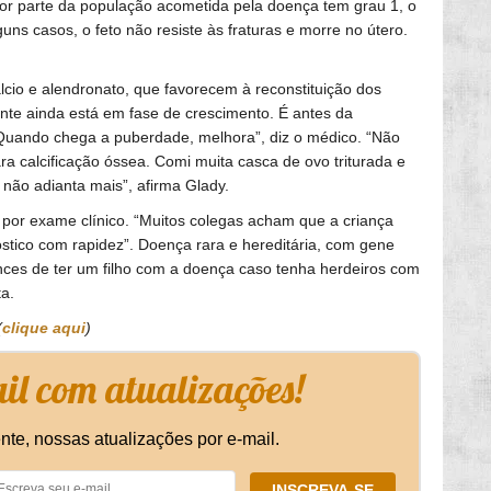
maior parte da população acometida pela doença tem grau 1, o
ns casos, o feto não resiste às fraturas e morre no útero.
lcio e alendronato, que favorecem à reconstituição dos
nte ainda está em fase de crescimento. É antes da
“Quando chega a puberdade, melhora”, diz o médico. “Não
a calcificação óssea. Comi muita casca de ovo triturada e
 não adianta mais”, afirma Glady.
por exame clínico. “Muitos colegas acham que a criança
stico com rapidez”. Doença rara e hereditária, com gene
es de ter um filho com a doença caso tenha herdeiros com
a.
(
clique aqui
)
l com atualizações!
nte, nossas atualizações por e-mail.