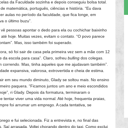
rcelas da Faculdade sozinha e depois conseguiu bolsa total.
e matemática, português, ciências e história. “Eu dava
er aulas no período da faculdade, que fica longe, em
va o último buzu”.
vê pessoas apontar o dedo para ela ou cochichar baixinho
até hoje. Muitas vezes, evitam o contato. “O povo parece
pontam”. Mas, isso também foi superado.
ra, só foi sair de casa pela primeira vez sem a mãe com 12
e da escola para casa”. Claro, sofreu
bulling
dos colegas.
 correndo. Mas, tinha aqueles que me ajudavam também”.
ade expansiva, valorosa, extrovertida e cheia de estima.
rair em seu mundo diminuto, Glady se soltou mais. No ensino
rimeiro paquera. “Ficamos juntos um ano e meio escondidos
oje”, ri Glady. Depois da formatura, terminaram o
 tentar viver uma vida normal. Até hoje, frequenta praias,
mpre foi arrumar um emprego. A cada tentativa, se
go e fui selecionada. Fiz a entrevista e, no final das
 Saí arrasada. Voltei chorando dentro do taxi. Como exclui