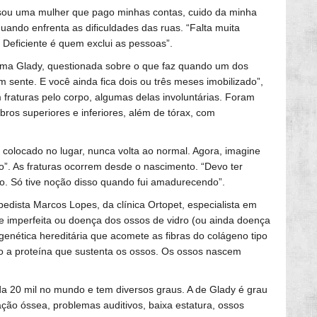
e sou uma mulher que pago minhas contas, cuido da minha
ando enfrenta as dificuldades das ruas. “Falta muita
 Deficiente é quem exclui as pessoas”.
firma Glady, questionada sobre o que faz quando um dos
 sente. E você ainda fica dois ou três meses imobilizado”,
em fraturas pelo corpo, algumas delas involuntárias. Foram
ros superiores e inferiores, além de tórax, com
colocado no lugar, nunca volta ao normal. Agora, imagine
”. As fraturas ocorrem desde o nascimento. “Devo ter
. Só tive noção disso quando fui amadurecendo”.
dista Marcos Lopes, da clínica Ortopet, especialista em
e imperfeita ou doença dos ossos de vidro (ou ainda doença
genética hereditária que acomete as fibras do colágeno tipo
ão a proteína que sustenta os ossos. Os ossos nascem
a 20 mil no mundo e tem diversos graus. A de Glady é grau
ão óssea, problemas auditivos, baixa estatura, ossos