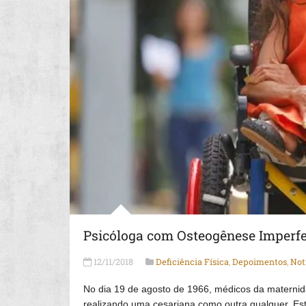
Psicóloga com Osteogênese Imperfe
12/11/2018
Deficiência Física
,
Depoimentos
,
Not
No dia 19 de agosto de 1966, médicos da maternida
realizando uma cesariana como outra qualquer. E