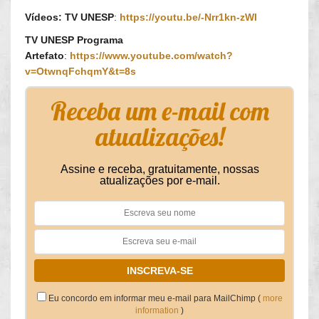
Vídeos: TV UNESP
:
https://youtu.be/-Nrr1kn-zWI
TV UNESP Programa
Artefato
:
https://www.youtube.com/watch?
v=OtwnqFchqmY&t=8s
Receba um e-mail com
atualizações!
Assine e receba, gratuitamente, nossas
atualizações por e-mail.
Eu concordo em informar meu e-mail para MailChimp (
more
information
)