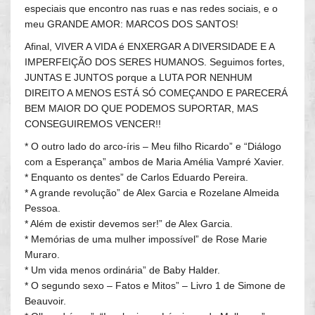
especiais que encontro nas ruas e nas redes sociais, e o
meu GRANDE AMOR: MARCOS DOS SANTOS!
Afinal, VIVER A VIDA é ENXERGAR A DIVERSIDADE E A
IMPERFEIÇÃO DOS SERES HUMANOS. Seguimos fortes,
JUNTAS E JUNTOS porque a LUTA POR NENHUM
DIREITO A MENOS ESTÁ SÓ COMEÇANDO E PARECERÁ
BEM MAIOR DO QUE PODEMOS SUPORTAR, MAS
CONSEGUIREMOS VENCER!!
* O outro lado do arco-íris – Meu filho Ricardo” e “Diálogo
com a Esperança” ambos de Maria Amélia Vampré Xavier.
* Enquanto os dentes” de Carlos Eduardo Pereira.
* A grande revolução” de Alex Garcia e Rozelane Almeida
Pessoa.
* Além de existir devemos ser!” de Alex Garcia.
* Memórias de uma mulher impossível” de Rose Marie
Muraro.
* Um vida menos ordinária” de Baby Halder.
* O segundo sexo – Fatos e Mitos” – Livro 1 de Simone de
Beauvoir.