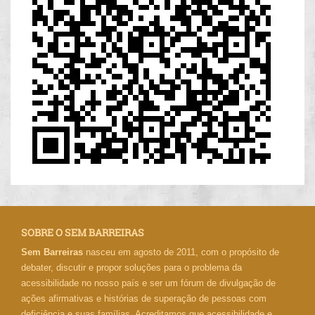
SOBRE O SEM BARREIRAS
Sem Barreiras
nasceu em agosto de 2011, com o propósito de
debater, discutir e propor soluções para o problema da
acessibilidade no nosso país e ser um fórum de divulgação de
ações afirmativas e histórias de superação de pessoas com
deficiência e suas famílias. Acreditamos que acessibilidade e