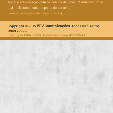
social e preocupação com os direitos de todos. Mande-nos um e-
mail, solicitando uma proposta de parceria
(
sembarreiras@sembarreiras.com.br
).
Copyright © 2015
VFV Comunicações
. Todos os direitos
reservados.
Criado por
Elan Lopes
| Gerenciado com
WordPress
.