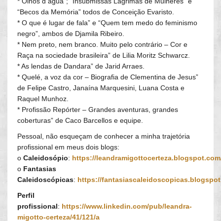
* Olhos d água”; “Insubmissas Lágrimas de Mulheres” e
“Becos da Memória” todos de Conceição Evaristo.
* O que é lugar de fala” e “Quem tem medo do feminismo
negro”, ambos de Djamila Ribeiro.
* Nem preto, nem branco. Muito pelo contrário – Cor e
Raça na sociedade brasileira” de Lilia Moritz Schwarcz.
* As lendas de Dandara” de Jarid Arraes.
* Quelé, a voz da cor – Biografia de Clementina de Jesus”
de Felipe Castro, Janaína Marquesini, Luana Costa e
Raquel Munhoz.
* Profissão Repórter – Grandes aventuras, grandes
coberturas” de Caco Barcellos e equipe.
Pessoal, não esqueçam de conhecer a minha trajetória
profissional em meus dois blogs:
o
Caleidosópio
:
https://leandramigottocerteza.blogspot.com
o
Fantasias
Caleidoscópicas
:
https://fantasiascaleidoscopicas.blogspo
Perfil
profissional
:
https://www.linkedin.com/pub/leandra-
migotto-certeza/41/121/a