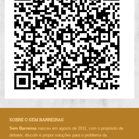
SOBRE O SEM BARREIRAS
Sem Barreiras
nasceu em agosto de 2011, com o propósito de
debater, discutir e propor soluções para o problema da