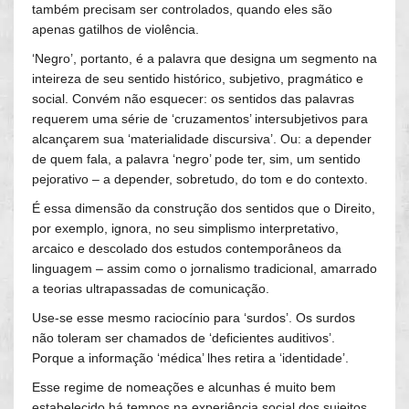
também precisam ser controlados, quando eles são
apenas gatilhos de violência.
‘Negro’, portanto, é a palavra que designa um segmento na
inteireza de seu sentido histórico, subjetivo, pragmático e
social. Convém não esquecer: os sentidos das palavras
requerem uma série de ‘cruzamentos’ intersubjetivos para
alcançarem sua ‘materialidade discursiva’. Ou: a depender
de quem fala, a palavra ‘negro’ pode ter, sim, um sentido
pejorativo – a depender, sobretudo, do tom e do contexto.
É essa dimensão da construção dos sentidos que o Direito,
por exemplo, ignora, no seu simplismo interpretativo,
arcaico e descolado dos estudos contemporâneos da
linguagem – assim como o jornalismo tradicional, amarrado
a teorias ultrapassadas de comunicação.
Use-se esse mesmo raciocínio para ‘surdos’. Os surdos
não toleram ser chamados de ‘deficientes auditivos’.
Porque a informação ‘médica’ lhes retira a ‘identidade’.
Esse regime de nomeações e alcunhas é muito bem
estabelecido há tempos na experiência social dos sujeitos.