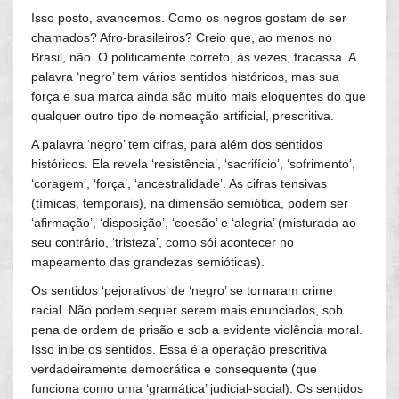
Isso posto, avancemos. Como os negros gostam de ser
chamados? Afro-brasileiros? Creio que, ao menos no
Brasil, não. O politicamente correto, às vezes, fracassa. A
palavra ‘negro’ tem vários sentidos históricos, mas sua
força e sua marca ainda são muito mais eloquentes do que
qualquer outro tipo de nomeação artificial, prescritiva.
A palavra ‘negro’ tem cifras, para além dos sentidos
históricos. Ela revela ‘resistência’, ‘sacrifício’, ‘sofrimento’,
‘coragem’, ‘força’, ‘ancestralidade’. As cifras tensivas
(tímicas, temporais), na dimensão semiótica, podem ser
‘afirmação’, ‘disposição’, ‘coesão’ e ‘alegria’ (misturada ao
seu contrário, ‘tristeza’, como sói acontecer no
mapeamento das grandezas semióticas).
Os sentidos ‘pejorativos’ de ‘negro’ se tornaram crime
racial. Não podem sequer serem mais enunciados, sob
pena de ordem de prisão e sob a evidente violência moral.
Isso inibe os sentidos. Essa é a operação prescritiva
verdadeiramente democrática e consequente (que
funciona como uma ‘gramática’ judicial-social). Os sentidos