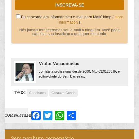
Eu concordo em informar meu e-mail para MailChimp (
more
information
)
Nós jamais forneceremos seu e-mail a ninguém. Você pode
cancelar sua inscrição a qualquer momento.
Victor Vasconcelos
Jornalista profissional desde 2000, Mtb CE01253JP, e
editor-chefe do Sem Barreiras.
TAGS:
Cadeirante
Gustavo Conde
COMPARTILHE:
Facebook
Twitter
WhatsApp
Share
Sem nenhum comentário