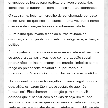
enunciadores hostis para reabitar o universo social das
identificações turbinadas com autoestima e autoafirmação.
O cadeirante, hoje, tem orgulho de ser chamado por esse
nome. Mais do que isso, faz questão, uma vez que o nome
o investe de inserção histórica e soberania cidadã.
É um nome que invade todos os outros mundos do
discurso, como o jurídico, o médico, o religioso e, é claro, o
político.
É uma palavra forte, que irradia assertividade e altivez, que
se apodera das narrativas, que confere adesão social,
produz afetos e insere crianças no mundo simbólico sem o
ranço do preconceito residual que, por mais que
recrudesça, não é suficiente para lhe arrancar os sentidos.
Os cadeirantes podem ter orgulho de suas singularidades
que, aliás, os fazem tão mais especiais do que nós,
“andantes”. Eles chamam a atenção para a maravilha
delicada que é habitar com o devido desejo um mundo
simbólico heterogêneo que se reinventa a cada segundo, a
cada passo, a cada giro de uma cadeira que decidiu se pôr