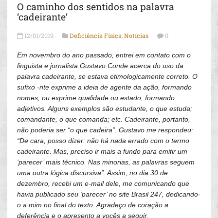
O caminho dos sentidos na palavra
‘cadeirante’
12/01/2019
Deficiência Física
,
Notícias
0
Em novembro do ano passado, entrei em contato com o
linguista e jornalista Gustavo Conde acerca do uso da
palavra cadeirante, se estava etimologicamente correto. O
sufixo -nte exprime a ideia de agente da ação, formando
nomes, ou exprime qualidade ou estado, formando
adjetivos. Alguns exemplos são estudante, o que estuda;
comandante, o que comanda; etc. Cadeirante, portanto,
não poderia ser “o que cadeira”. Gustavo me respondeu:
“De cara, posso dizer: não há nada errado com o termo
cadeirante. Mas, preciso ir mais a fundo para emitir um
‘parecer’ mais técnico. Nas minorias, as palavras seguem
uma outra lógica discursiva”. Assim, no dia 30 de
dezembro, recebi um e-mail dele, me comunicando que
havia publicado seu ‘parecer’ no site Brasil 247, dedicando-
o a mim no final do texto. Agradeço de coração a
deferência e o apresento a vocês a seguir.