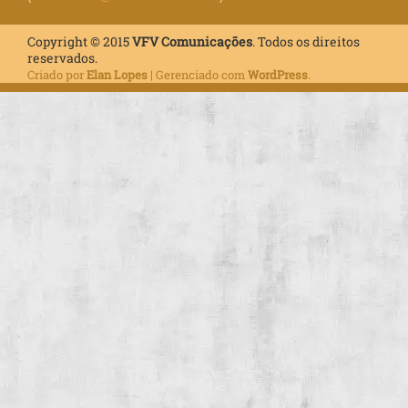
Copyright © 2015
VFV Comunicações
. Todos os direitos
reservados.
Criado por
Elan Lopes
| Gerenciado com
WordPress
.