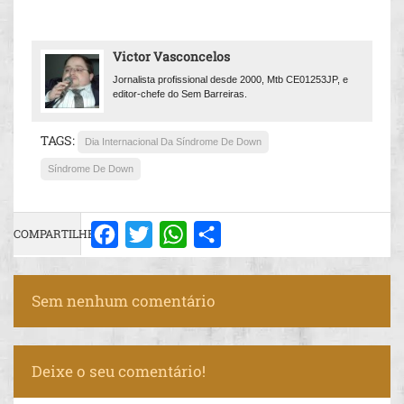
Victor Vasconcelos
Jornalista profissional desde 2000, Mtb CE01253JP, e
editor-chefe do Sem Barreiras.
TAGS:
Dia Internacional Da Síndrome De Down
Síndrome De Down
COMPARTILHE:
Facebook
Twitter
WhatsApp
Share
Sem nenhum comentário
Deixe o seu comentário!