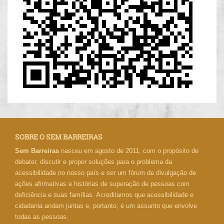
SOBRE O SEM BARREIRAS
Sem Barreiras
nasceu em agosto de 2011, com o propósito de
debater, discutir e propor soluções para o problema da
acessibilidade no nosso país e ser um fórum de divulgação de
ações afirmativas e histórias de superação de pessoas com
deficiência e suas famílias. Acreditamos que acessibilidade e
cidadania andam juntas e, portanto, é um assunto que envolve
todas as pessoas.