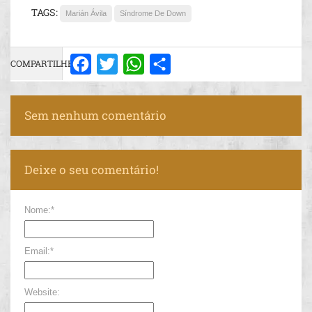
TAGS:
Marián Ávila
Síndrome De Down
COMPARTILHE:
Facebook
Twitter
WhatsApp
Share
Sem nenhum comentário
Deixe o seu comentário!
Nome:*
Email:*
Website: