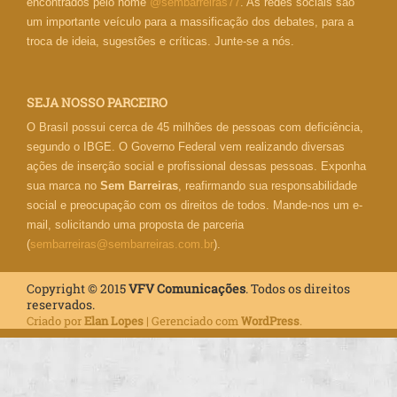
encontrados pelo nome
@sembarreiras77
. As redes sociais são
um importante veículo para a massificação dos debates, para a
troca de ideia, sugestões e críticas. Junte-se a nós.
SEJA NOSSO PARCEIRO
O Brasil possui cerca de 45 milhões de pessoas com deficiência,
segundo o IBGE. O Governo Federal vem realizando diversas
ações de inserção social e profissional dessas pessoas. Exponha
sua marca no
Sem Barreiras
, reafirmando sua responsabilidade
social e preocupação com os direitos de todos. Mande-nos um e-
mail, solicitando uma proposta de parceria
(
sembarreiras@sembarreiras.com.br
).
Copyright © 2015
VFV Comunicações
. Todos os direitos
reservados.
Criado por
Elan Lopes
| Gerenciado com
WordPress
.