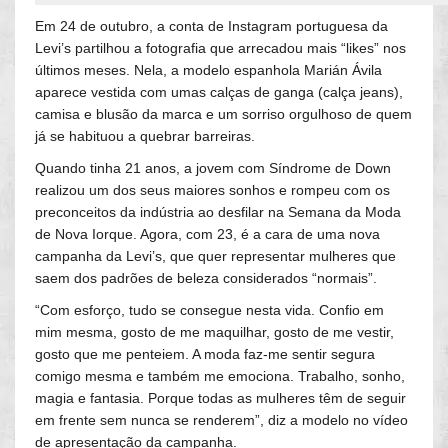
Em 24 de outubro, a conta de Instagram portuguesa da
Levi’s partilhou a fotografia que arrecadou mais “likes” nos
últimos meses. Nela, a modelo espanhola Marián Ávila
aparece vestida com umas calças de ganga (calça jeans),
camisa e blusão da marca e um sorriso orgulhoso de quem
já se habituou a quebrar barreiras.
Quando tinha 21 anos, a jovem com Síndrome de Down
realizou um dos seus maiores sonhos e rompeu com os
preconceitos da indústria ao desfilar na Semana da Moda
de Nova Iorque. Agora, com 23, é a cara de uma nova
campanha da Levi’s, que quer representar mulheres que
saem dos padrões de beleza considerados “normais”.
“Com esforço, tudo se consegue nesta vida. Confio em
mim mesma, gosto de me maquilhar, gosto de me vestir,
gosto que me penteiem. A moda faz-me sentir segura
comigo mesma e também me emociona. Trabalho, sonho,
magia e fantasia. Porque todas as mulheres têm de seguir
em frente sem nunca se renderem”, diz a modelo no vídeo
de apresentação da campanha.