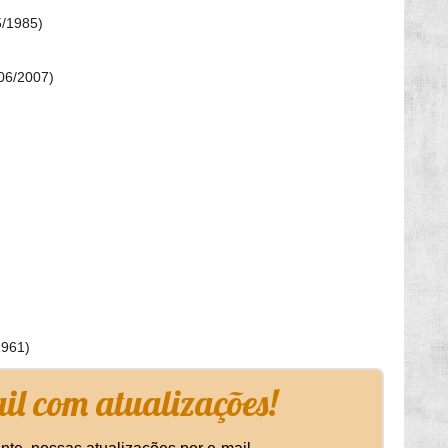
5/1985)
506/2007)
1961)
l com atualizações!