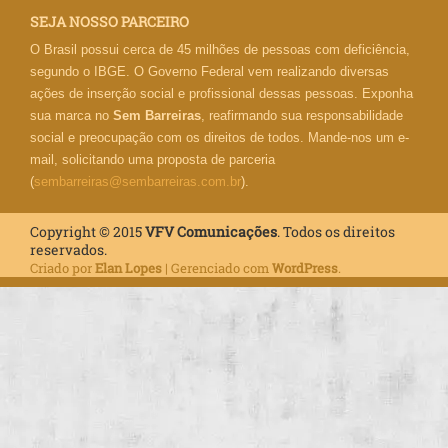
SEJA NOSSO PARCEIRO
O Brasil possui cerca de 45 milhões de pessoas com deficiência,
segundo o IBGE. O Governo Federal vem realizando diversas
ações de inserção social e profissional dessas pessoas. Exponha
sua marca no
Sem Barreiras
, reafirmando sua responsabilidade
social e preocupação com os direitos de todos. Mande-nos um e-
mail, solicitando uma proposta de parceria
(
sembarreiras@sembarreiras.com.br
).
Copyright © 2015
VFV Comunicações
. Todos os direitos
reservados.
Criado por
Elan Lopes
| Gerenciado com
WordPress
.