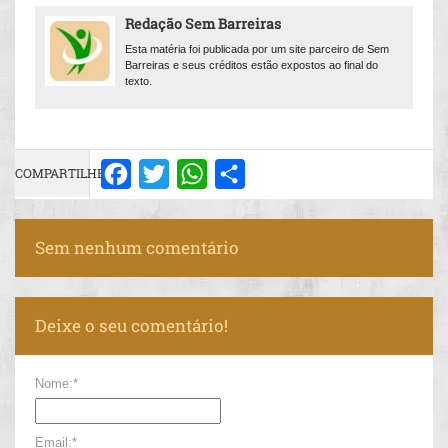
Redação Sem Barreiras
Esta matéria foi publicada por um site parceiro de Sem
Barreiras e seus créditos estão expostos ao final do
texto.
COMPARTILHE:
Facebook
Twitter
WhatsApp
Share
Sem nenhum comentário
Deixe o seu comentário!
Nome:*
Email:*