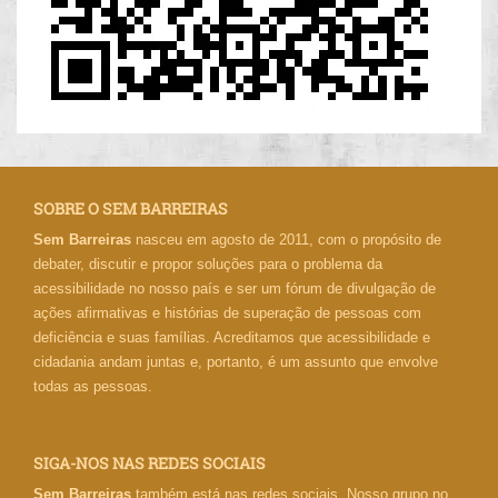
SOBRE O SEM BARREIRAS
Sem Barreiras
nasceu em agosto de 2011, com o propósito de
debater, discutir e propor soluções para o problema da
acessibilidade no nosso país e ser um fórum de divulgação de
ações afirmativas e histórias de superação de pessoas com
deficiência e suas famílias. Acreditamos que acessibilidade e
cidadania andam juntas e, portanto, é um assunto que envolve
todas as pessoas.
SIGA-NOS NAS REDES SOCIAIS
Sem Barreiras
também está nas redes sociais. Nosso grupo no