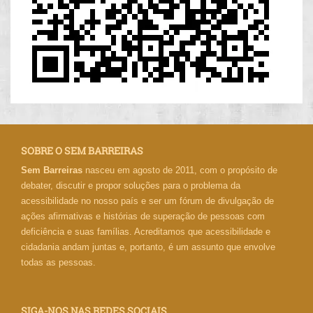
SOBRE O SEM BARREIRAS
Sem Barreiras
nasceu em agosto de 2011, com o propósito de
debater, discutir e propor soluções para o problema da
acessibilidade no nosso país e ser um fórum de divulgação de
ações afirmativas e histórias de superação de pessoas com
deficiência e suas famílias. Acreditamos que acessibilidade e
cidadania andam juntas e, portanto, é um assunto que envolve
todas as pessoas.
SIGA-NOS NAS REDES SOCIAIS