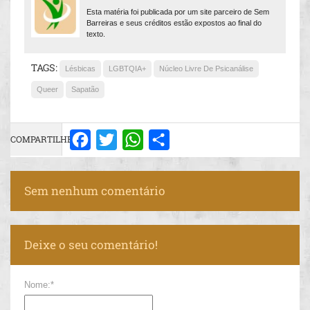
Esta matéria foi publicada por um site parceiro de Sem
Barreiras e seus créditos estão expostos ao final do
texto.
TAGS:
Lésbicas
LGBTQIA+
Núcleo Livre De Psicanálise
Queer
Sapatão
COMPARTILHE:
Facebook
Twitter
WhatsApp
Share
Sem nenhum comentário
Deixe o seu comentário!
Nome:*