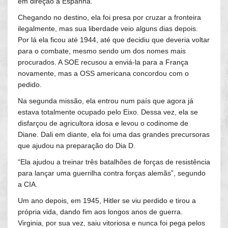
em direção à Espanha.
Chegando no destino, ela foi presa por cruzar a fronteira
ilegalmente, mas sua liberdade veio alguns dias depois.
Por lá ela ficou até 1944, até que decidiu que deveria voltar
para o combate, mesmo sendo um dos nomes mais
procurados. A SOE recusou a enviá-la para a França
novamente, mas a OSS americana concordou com o
pedido.
Na segunda missão, ela entrou num país que agora já
estava totalmente ocupado pelo Eixo. Dessa vez, ela se
disfarçou de agricultora idosa e levou o codinome de
Diane. Dali em diante, ela foi uma das grandes precursoras
que ajudou na preparação do Dia D.
“Ela ajudou a treinar três batalhões de forças de resistência
para lançar uma guerrilha contra forças alemãs”, segundo
a CIA.
Um ano depois, em 1945, Hitler se viu perdido e tirou a
própria vida, dando fim aos longos anos de guerra.
Virginia, por sua vez, saiu vitoriosa e nunca foi pega pelos