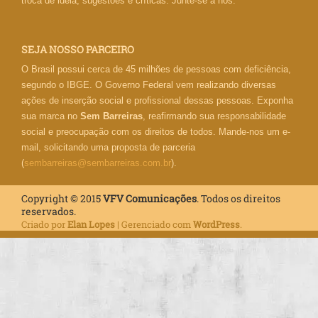
troca de ideia, sugestões e críticas. Junte-se a nós.
SEJA NOSSO PARCEIRO
O Brasil possui cerca de 45 milhões de pessoas com deficiência,
segundo o IBGE. O Governo Federal vem realizando diversas
ações de inserção social e profissional dessas pessoas. Exponha
sua marca no
Sem Barreiras
, reafirmando sua responsabilidade
social e preocupação com os direitos de todos. Mande-nos um e-
mail, solicitando uma proposta de parceria
(
sembarreiras@sembarreiras.com.br
).
Copyright © 2015
VFV Comunicações
. Todos os direitos
reservados.
Criado por
Elan Lopes
| Gerenciado com
WordPress
.