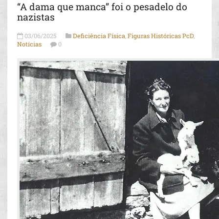
“A dama que manca” foi o pesadelo do
nazistas
03/06/2025
Deficiência Física
,
Figuras Históricas PcD
,
Notícias
0