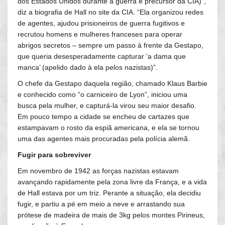
dos Estados Unidos durante a guerra e precursor da CIA)”,
diz a biografia de Hall no site da CIA. “Ela organizou redes
de agentes, ajudou prisioneiros de guerra fugitivos e
recrutou homens e mulheres franceses para operar
abrigos secretos – sempre um passo à frente da Gestapo,
que queria desesperadamente capturar ‘a dama que
manca’ (apelido dado à ela pelos nazistas)”.
O chefe da Gestapo daquela região, chamado Klaus Barbie
e conhecido como “o carniceiro de Lyon”, iniciou uma
busca pela mulher, e capturá-la virou seu maior desafio.
Em pouco tempo a cidade se encheu de cartazes que
estampavam o rosto da espiã americana, e ela se tornou
uma das agentes mais procuradas pela polícia alemã.
Fugir para sobreviver
Em novembro de 1942 as forças nazistas estavam
avançando rapidamente pela zona livre da França, e a vida
de Hall estava por um triz. Perante a situação, ela decidiu
fugir, e partiu a pé em meio a neve e arrastando sua
prótese de madeira de mais de 3kg pelos montes Pirineus,