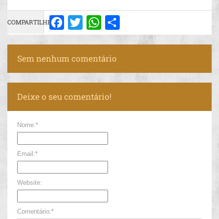
COMPARTILHE:
Facebook
Twitter
WhatsApp
Share
Sem nenhum comentário
Deixe o seu comentário!
Nome:*
Email:*
Website:
Comentário:*