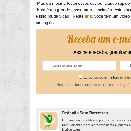
“Mas eu mesma testei esses óculos falando rápido e 
“Este é um grande passo para a inclusão. Estes óc
e isso muda vidas”. Neste
link
, você tem um vídeo
em inglês.
Receba um e-mai
Assine e receba, gratuitame
Eu concordo em informar meu
Nós jamais forneceremos seu e-mail a ningué
Redação Sem Barreiras
Esta matéria foi publicada por um site parceiro d
Sem Barreiras e seus créditos estão expostos a
final do texto.