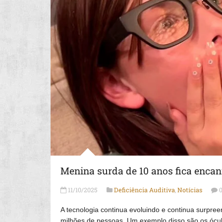
Menina surda de 10 anos fica enca
11/10/2025
Deficiência Auditiva
,
Notícias
A tecnologia continua evoluindo e continua surpree
milhões de pessoas. Um exemplo disso são os ócul