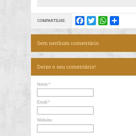
COMPARTILHE:
Facebook
Twitter
WhatsApp
Share
Sem nenhum comentário
Deixe o seu comentário!
Nome:*
Email:*
Website: