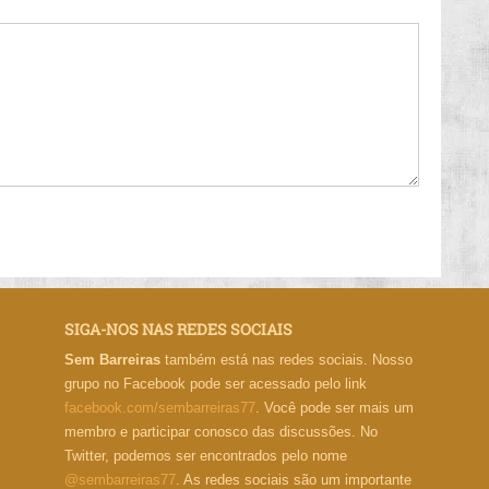
SIGA-NOS NAS REDES SOCIAIS
Sem Barreiras
também está nas redes sociais. Nosso
grupo no Facebook pode ser acessado pelo link
facebook.com/sembarreiras77
. Você pode ser mais um
membro e participar conosco das discussões. No
Twitter, podemos ser encontrados pelo nome
@sembarreiras77
. As redes sociais são um importante