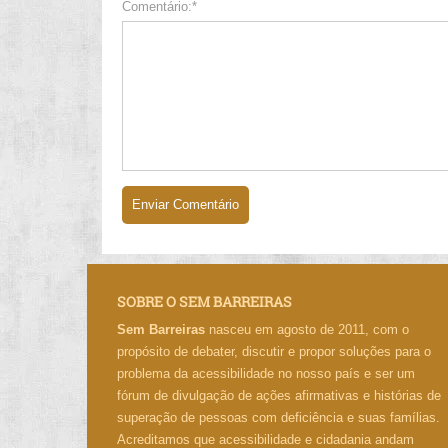
Comentário:*
SOBRE O SEM BARREIRAS
Sem Barreiras
nasceu em agosto de 2011, com o
propósito de debater, discutir e propor soluções para o
problema da acessibilidade no nosso país e ser um
fórum de divulgação de ações afirmativas e histórias de
superação de pessoas com deficiência e suas famílias.
Acreditamos que acessibilidade e cidadania andam