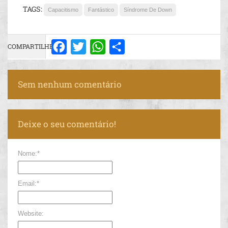
TAGS:
Capacitismo
Fantástico
Síndrome De Down
COMPARTILHE:
Facebook
Twitter
WhatsApp
Share
Sem nenhum comentário
Deixe o seu comentário!
Nome:*
Email:*
Website: