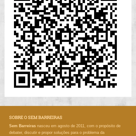
SOBRE O SEM BARREIRAS
Sem Barreiras
nasceu em agosto de 2011, com o propósito de
debater, discutir e propor soluções para o problema da