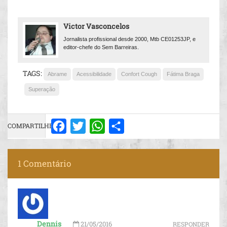
Victor Vasconcelos
Jornalista profissional desde 2000, Mtb CE01253JP, e
editor-chefe do Sem Barreiras.
TAGS:
Abrame
Acessibilidade
Confort Cough
Fátima Braga
Superação
COMPARTILHE:
Facebook
Twitter
WhatsApp
Share
1 Comentário
Dennis
21/05/2016
RESPONDER