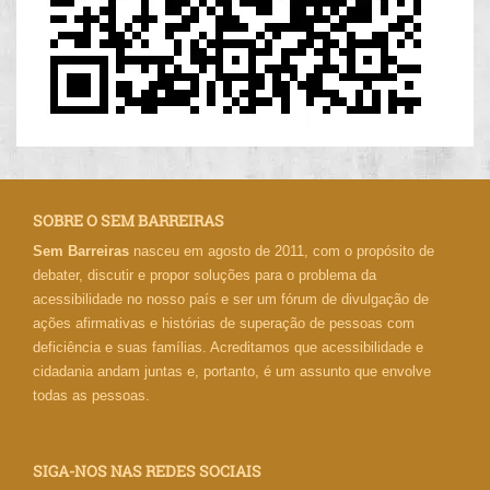
SOBRE O SEM BARREIRAS
Sem Barreiras
nasceu em agosto de 2011, com o propósito de
debater, discutir e propor soluções para o problema da
acessibilidade no nosso país e ser um fórum de divulgação de
ações afirmativas e histórias de superação de pessoas com
deficiência e suas famílias. Acreditamos que acessibilidade e
cidadania andam juntas e, portanto, é um assunto que envolve
todas as pessoas.
SIGA-NOS NAS REDES SOCIAIS