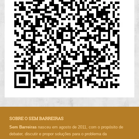
SOBRE O SEM BARREIRAS
Sem Barreiras
nasceu em agosto de 2011, com o propósito de
debater, discutir e propor soluções para o problema da