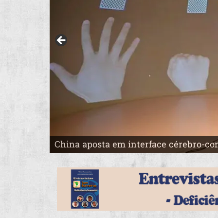
China aposta em interface cérebro-c
Pai constrói o “País das Maravilhas” pa