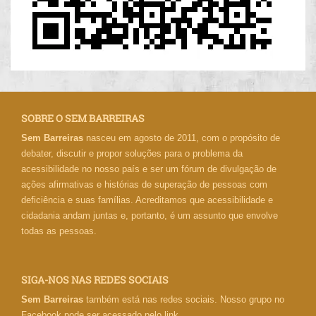
SOBRE O SEM BARREIRAS
Sem Barreiras
nasceu em agosto de 2011, com o propósito de
debater, discutir e propor soluções para o problema da
acessibilidade no nosso país e ser um fórum de divulgação de
ações afirmativas e histórias de superação de pessoas com
deficiência e suas famílias. Acreditamos que acessibilidade e
cidadania andam juntas e, portanto, é um assunto que envolve
todas as pessoas.
SIGA-NOS NAS REDES SOCIAIS
Sem Barreiras
também está nas redes sociais. Nosso grupo no
Facebook pode ser acessado pelo link