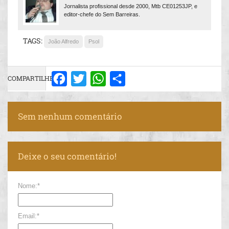
Jornalista profissional desde 2000, Mtb CE01253JP, e
editor-chefe do Sem Barreiras.
TAGS:
João Alfredo
Psol
COMPARTILHE:
Facebook
Twitter
WhatsApp
Share
Sem nenhum comentário
Deixe o seu comentário!
Nome:*
Email:*